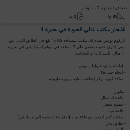
ضفاف البحيرة 2 ب تونس
85 م²
2 حـ
للايجار مكتب عالي الجودة في بحيرة II
داركوم تونس تقدم لك مكتب بمساحة 85 م² يقع في الطابق الثاني من
مبنى إداري حديث يحتوي على 3 مصاعد في موقع استراتيجي في بحيرة
II، مثالي للشركات أو المكاتب.
- إطلالة مفتوحة وإطار مهني
- اتجاه جيد جدًا
- نوافذ كبيرة توفر إضاءة ممتازة وتهوية طبيعية
التكوين :
- قاعة استقبال
- مطبخ صغير
- قاعة مياه
- مكتب كبير للمدير مع قاعة مياه (احتمالية تقسيمه إلى مساحتين)
- نظام إنذار
- ألياف ضوئية