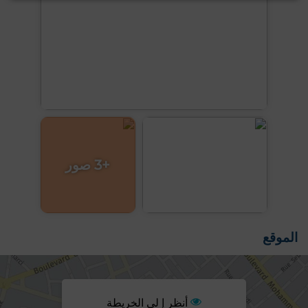
+3 صور
الموقع
أنظر إ لى الخريطة