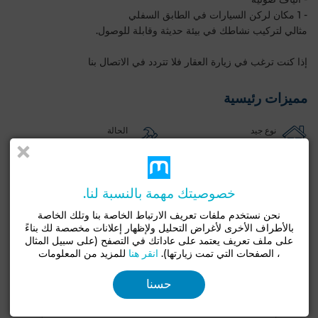
- 1 مكان لركن السيارات في الطابق السفلي
مثالي لتركيب نشاطك في بيئة حديثة وقابلة للوصول.
إذا كنت ترغب في زيارة العقار فلا تتردد في الاتصال بنا
مميزات رئيسية
نوع جيد
الحالة
مكتب
لم يُسكن من قبل / مُجدد
مرآب
مصعد
بواب
مكيف
تكييف مركزي
خصوصيتك مهمة بالنسبة لنا.
حراسة
زجاج مزدوج
باب مصفحة
انترنت
نحن نستخدم ملفات تعريف الارتباط الخاصة بنا وتلك الخاصة
شاهد المزيد من الصور
بالأطراف الأخرى لأغراض التحليل ولإظهار إعلانات مخصصة لك بناءً
على ملف تعريف يعتمد على عاداتك في التصفح (على سبيل المثال
، الصفحات التي تمت زيارتها).
انقر هنا
للمزيد من المعلومات
حسنا