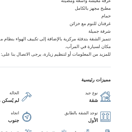
غرفة معيشة واسعة ومضيئة
مطبخ مجهز بالكامل
حمام
غرفتان للنوم مع خزائن
شرفة جميلة
تتميز الشقة بتدفئة مركزية بالإضافة إلى تكييف الهواء بنظام 
مكان لسيارة في المرآب.
للمزيد من المعلومات أو لتنظيم زيارة، يرجى الاتصال بنا على: 24 979 500 / 24 512 004.
مميزات رئيسية
نوع جيد
الحالة
شقة
لم يُسكن م
توجد الشقة بالطابق
اتجاه
الأول
جنوب