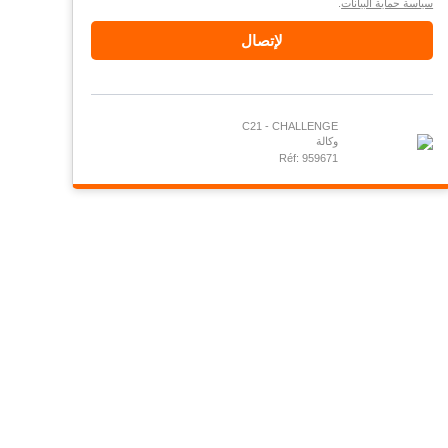
سياسة حماية البيانات
.
لإتصال
C21 - CHALLENGE
وكالة
Réf: 959671