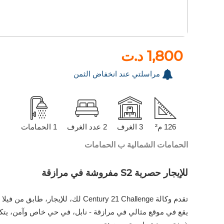
1,800 د.ت
مراسلتي عند انخفاض الثمن
126 م²
3 الغرف
2 عدد الغرف
1 الحمامات
الحمامات الشمالية ب الحمامات
للإيجار حصرية S2 مفروشة في مرازقة
تقدم وكالة Century 21 Challenge لك، للإيجار، طابق من فيلا S2 مفروشة بالكامل، بالقرب من الشاطئ.
يقع في موقع مثالي في مرازقة - نابل، في حي خاص وآمن، يتكو