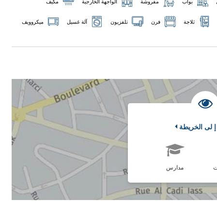
بواب
مفروشة
الواجهة الخارجية
مكيف
ثلاجة
فرن
تلفزيون
آلة غسيل
ميكروويف
إ لى الخريطة
ت
مدارس