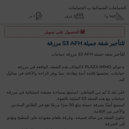
الحمامات الشمالية ب الحمامات
140 م²
3 غرف
1 حـ
الحصول على تمويل
للتأجير شقة جميلة S3 AFH مرزقة
للتأجير شقة جميلة S3 AFH مرزقة حمامات
تدعوكم PLAZA IMMO لاكتشاف هذه الشقة، الواقعة في مرزقة
حمامات، تحتضنها إقامة آمنة وهادئة، مما يوفر الراحة والأناقة في متناول
اليد.
على بُعد 2 كم من الشاطئ، استمتع بمساحة معيشة استثنائية في مرزقة
حمامات مع هذه الشقة S3 المليئة بالضوء.
استمتع أيضًا بشرفة جميلة تبلغ 50 مترًا مربعًا تقع في الطابق السادس
والأخير من الإقامة.
تتكون الشقة من صالة فسيحة، وغرفة طعام مفتوحة على المطبخ وتؤدي
إلى الشرفة.