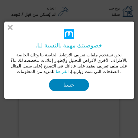
نوع جيد
الحالة
شقة
لم يُسكن من قبل / مُجدد
شرفة
مرآب
مكيف
تكييف مركزي
حراسة
مطبخ مجهز
فرن
خصوصيتك مهمة بالنسبة لنا.
شاهد المزيد من الصور
نحن نستخدم ملفات تعريف الارتباط الخاصة بنا وتلك الخاصة
بالأطراف الأخرى لأغراض التحليل ولإظهار إعلانات مخصصة لك بناءً
على ملف تعريف يعتمد على عاداتك في التصفح (على سبيل المثال
، الصفحات التي تمت زيارتها).
انقر هنا
للمزيد من المعلومات
حسنا