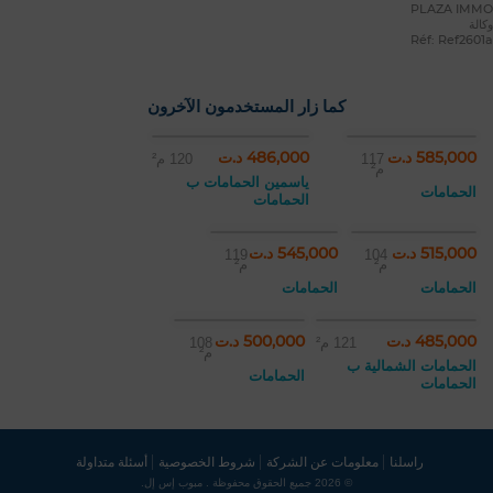
PLAZA IMMO
وكالة
Réf: Ref2601a
كما زار المستخدمون الآخرون
585,000 د.ت
486,000 د.ت
117
120 م²
م²
ياسمين الحمامات ب
الحمامات
الحمامات
515,000 د.ت
545,000 د.ت
119
104
م²
م²
الحمامات
الحمامات
485,000 د.ت
500,000 د.ت
121 م²
108
م²
الحمامات الشمالية ب
الحمامات
الحمامات
راسلنا
معلومات عن الشركة
شروط الخصوصية
أسئلة متداولة
© 2026 جميع الحقوق محفوظة . مبوب إس إل.