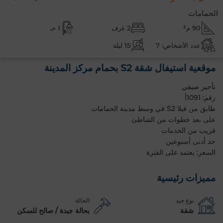
الحمامات
90 م²
2 غرف
1 حـ
عدد الأشخاص: 7
15 ليلة
موقعية استيفال شقة S2 بحمام مركز المدينة
تأجير صيفي
رقم: 1091أ
طابق من فيلا S2 في وسط مدينة الحمامات
على بعد خطوات من الشاطئ
قريب من الخدمات
حد أدنى أسبوعين
السعر: يعتمد على الفترة
مميزات رئيسية
نوع جيد
الحالة
شقة
بحالة جيدة / صالح للسكن