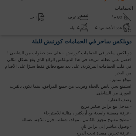
الحمامات
80 م²
2 غرف
1 حـ
عدد الأشخاص: 4
4 ليلة
دوبلكس ساحر في الحمامات كورنيش لليلة
دوبلكس ساحر في الحمامات كورنيش – على بعد خطوات من الشاطئ !
احصل على عطلة مريحة في هذا الدوبلكس الرائع الذي يقع بشكل مثالي
في قلب الحمامات المركزية، على بعد بضع دقائق فقط سيرًا على الأقدام
من البحر
موقع متميز :
استمتع بحي نابض بالحياة وقريب من جميع المرافق، بينما تكون بالقرب
الفوري من الشاطئ.
وصف العقار :
• مدخل مع تراس صغير مريح
• غرفة معيشة واسعة مع أريكتين، مثالية للاسترخاء
• مطبخ مفتوح مجهز بالكامل : موقد، شفاط، فرن، ثلاجة، غسالة
• وصول مباشر إلى تراس ثانٍ
• غرفة تخزين مفيدة تحت الدرج