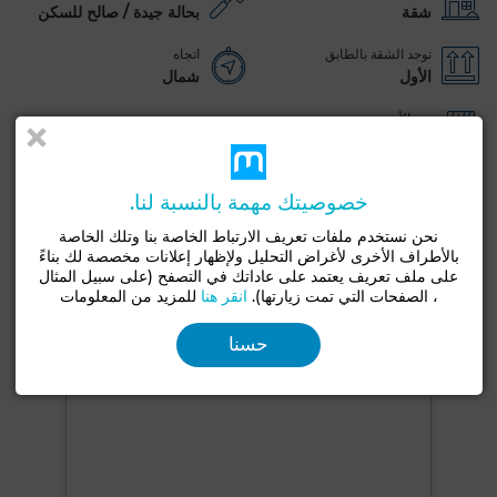
شقة
بحالة جيدة / صالح للسكن
توجد الشقة بالطابق
اتجاه
الأول
شمال
نوع الأرضية
الرخام
شرفة
مطلة على الجبال
صالون أوروبي
هوائي
خصوصيتك مهمة بالنسبة لنا.
مكيف
تكييف مركزي
مطبخ مجهز
ثلاجة
فرن
نحن نستخدم ملفات تعريف الارتباط الخاصة بنا وتلك الخاصة
تلفزيون
آلة غسيل
بالأطراف الأخرى لأغراض التحليل ولإظهار إعلانات مخصصة لك بناءً
على ملف تعريف يعتمد على عاداتك في التصفح (على سبيل المثال
، الصفحات التي تمت زيارتها).
انقر هنا
للمزيد من المعلومات
شاهد المزيد من الصور
حسنا