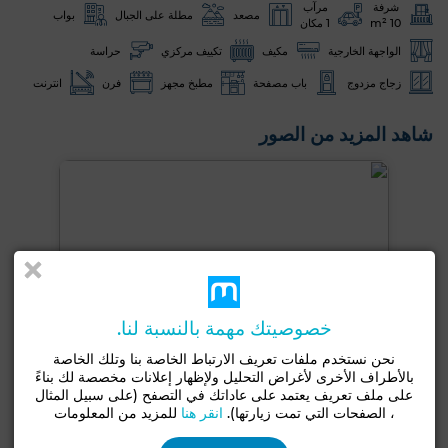
شرفة
مرآب
مصعد
مطلة على الجبال
بواب
10 m²
1 مكان
الواجهة الخارجية
مكيف
تكييف مركزي
حراسة
زجاج مزدوج
باب مصفحة
مطبخ مجهز
فرن
انترنت
شاهد المزيد من الصور
خصوصيتك مهمة بالنسبة لنا.
نحن نستخدم ملفات تعريف الارتباط الخاصة بنا وتلك الخاصة
بالأطراف الأخرى لأغراض التحليل ولإظهار إعلانات مخصصة لك بناءً
على ملف تعريف يعتمد على عاداتك في التصفح (على سبيل المثال
، الصفحات التي تمت زيارتها).
انقر هنا
للمزيد من المعلومات