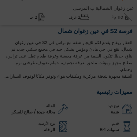
عين زغوان الشمالية ب المرسى
110 م²
2 غرف
2 حـ
فرصة S2 في عين زغوان شمال
العقار ريفاج يقدم لكم للإيجار شقة مع تراس في S2 في عين زغوان
شمال، تقع في حي هادئ ومؤمن بشكل جيد في مجمع سكني جديد تم
بناؤه حديثًا. تتكون الشقة من غرفة معيشة وغرفة طعام تطل على تراس،
مطبخ مجهز ومؤثث ملحق بغرفة تجفيف، حمام ضيوف، غرفتي نوم
وحمام.
الشقة مجهزة بتدفئة مركزية ومكيفات هواء وتوفر مكانًا لوقوف السيارات.
مميزات رئيسية
نوع جيد
الحالة
شقة
بحالة جيدة / صالح للسكن
قديم
نوع الأرضية
سنوات 1-5
الرخام