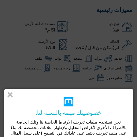
مميزات رئيسية
نوع جيد
مساحة قطعة الأرض
فيلا
51 م²
الحالة
نوع الأرضية
لم يُسكن من قبل / مُجدد
البلاط
حديقة
مرآب
مصعد
بواب
مكيف
تكييف مركزي
حراسة
زجاج مزدوج
باب مصفحة
مطبخ مجهز
فرن
شاهد المزيد من الصور
خصوصيتك مهمة بالنسبة لنا.
نحن نستخدم ملفات تعريف الارتباط الخاصة بنا وتلك الخاصة
بالأطراف الأخرى لأغراض التحليل ولإظهار إعلانات مخصصة لك بناءً
على ملف تعريف يعتمد على عاداتك في التصفح (على سبيل المثال