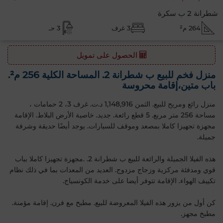
شطرانة 2 ب سكرة
264 م²
3 غرف
3 حـ
الحصول على تمويل
منزل فخم للبيع ب شطرانة 2. المساحة الكلية 256 م².
باب متين،إقامة محروسة
منزل رائع ومريح للبيع. الثمن 1,148,916 د.ت. غرف 3، 2 حمامات ،
مساحة 256 متر مربع. 5 قطع رائعة. جديد. خاصية الأرض البلاط. الإقامة
مجهزة تجهيزا كاملا بمصعد وموقف للسيارات. يوجد أيضًا حديقة وشرفة
جميلة.
هذه الفيلا الجميلة والرائعة للبيع ب شطرانة 2. .مجهزة تجهيزا كاملا بباب
قوي ومدفئة مركزية وزجاج مزدوج. العديد من المعدات بما في ذلك نظام
تكييف الهواء. الإقامة تتوفر أيضا على خدمة الكونسياج.
كن أول من يزور هذه الفيلا المعروضة للبيع. مطبخ مع فرن. إقامة مؤمنة.
مطبخ مجهز.