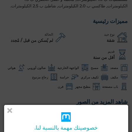
الكيلومترات, طاكسي ب 2.0 الكيلومترات, شاطئ ب 2.5 الكيلومترات.
مميزات رئيسية
نوع جيد
الحالة
شقة
لم يُسكن من قبل / مُجدد
قديم
أقل من سنة
مصعد
مسبح
الواجهة الخارجية
صالون أوروبي
هوائي
مكيف
تكييف مركزي
حراسة
زجاج مزدوج
باب مصفحة
مطبخ مجهز
فرن
شاهد المزيد من الصور
خصوصيتك مهمة بالنسبة لنا.