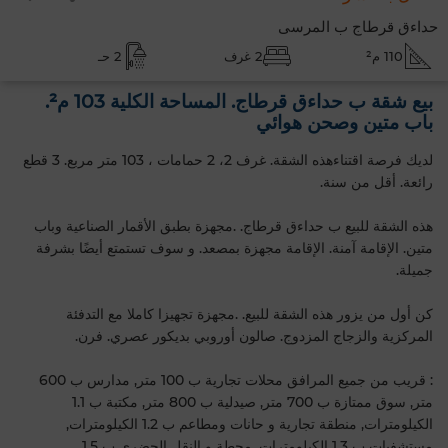
حداءق قرطاج ب المرسى
110 م²
2 غرف
2 حـ
بيع شقة ب حداءق قرطاج. المساحة الكلية 103 م².
باب متين وصحن هوائي
لديك فرصة اقتناءهذه الشقة. غرف 2، 2 حمامات ، 103 متر مربع. 3 قطع
رائعة. أقل من سنة.
هذه الشقة للبيع ب حداءق قرطاج. .مجهزة بطبق الأقمار الصناعية وباب
متين. الإقامة آمنة. الإقامة مجهزة بمصعد. و سوف تستمتع أيضًا بشرفة
جميلة.
كن أول من يزور هذه الشقة للبيع. .مجهزة تجهيزا كاملا مع التدفئة
المركزية والزجاج المزدوج. صالون أوروبي بديكور عصري. فرن.
: قريب من جميع المرافق محلات تجارية ب 100 متر, مدارس ب 600
متر, سوق ممتازة ب 700 متر, صيدلية ب 800 متر, مكتبة ب 1.1
الكيلومترات, منطقة تجارية و حانات ومطاعم ب 1.2 الكيلومترات,
مستشفيات ب 1.3 الكيلومترات, محطة و النقل الحضري ب 1.5