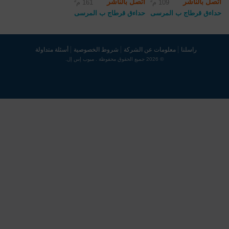
اتصل بالناشر
اتصل بالناشر
109 م²
161 م²
حداءق قرطاج ب المرسى
حداءق قرطاج ب المرسى
راسلنا
معلومات عن الشركة
شروط الخصوصية
أسئلة متداولة
© 2026 جميع الحقوق محفوظة . مبوب إس إل.