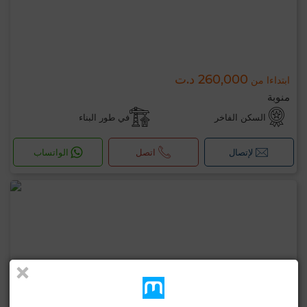
260,000 د.ت
ابتداءا من
منوبة
السكن الفاخر
في طور البناء
لإتصال
اتصل
الواتساب