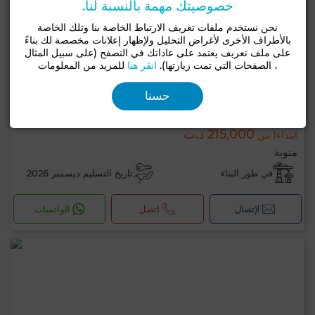
خصوصيتك مهمة بالنسبة لنا.
نحن نستخدم ملفات تعريف الارتباط الخاصة بنا وتلك الخاصة
بالأطراف الأخرى لأغراض التحليل ولإظهار إعلانات مخصصة لك بناءً
على ملف تعريف يعتمد على عاداتك في التصفح (على سبيل المثال
، الصفحات التي تمت زيارتها).
انقر هنا
للمزيد من المعلومات
حسنا
215,000 د.ت
ابتداءا من
منوبة
في طور البناء
تاريخ التسليم ديسمبر 2026
لإتصال
اتصل
الواتساب