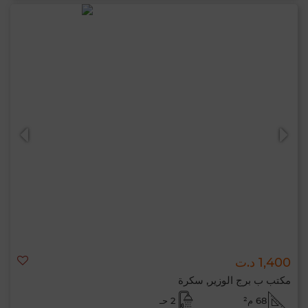
1,400 د.ت
مكتب ب برج الوزير, سكرة
68 م²
2 حـ