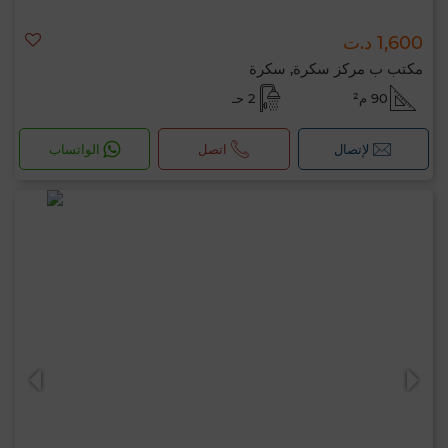
1,600 د.ت
مكتب ب مركز سكرة, سكرة
90 م²
2 حـ
لإتصال
اتصل
الواتساب
مرحبًا، أنا MIA. ما المعيار الذي ترغب في تطبيقه
الآن؟