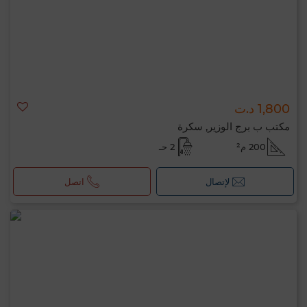
1,800 د.ت
مكتب ب برج الوزير, سكرة
200 م²
2 حـ
لإتصال
اتصل