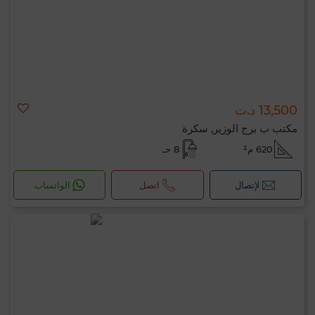
13,500 د.ت
مكتب ب برج الوزير, سكرة
620 م²
8 حـ
لإتصال
اتصل
الواتساب