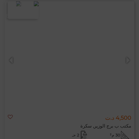
4,500 د.ت
مكتب ب برج الوزير, سكرة
30 م²
2 حـ