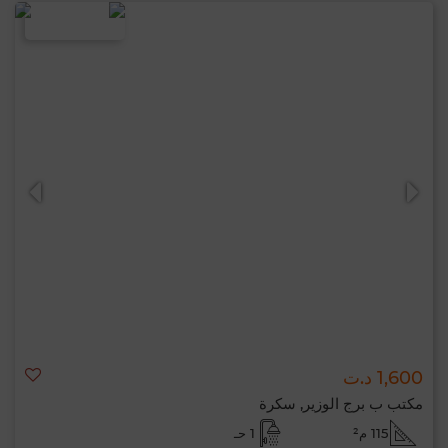
1,600 د.ت
مكتب ب برج الوزير, سكرة
115 م²
1 حـ