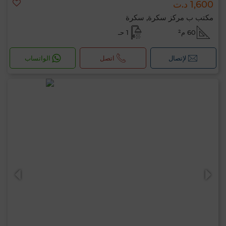
1,600 د.ت
مكتب ب مركز سكرة, سكرة
60 م²
1 حـ
لإتصال
اتصل
الواتساب