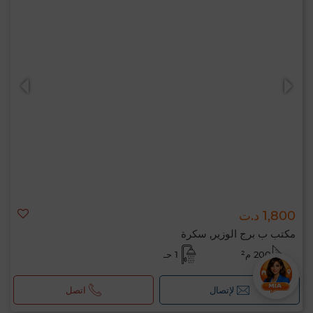
1,800 د.ت
مكتب ب برج الوزير, سكرة
200 م²
1 حـ
لإتصال
اتصل