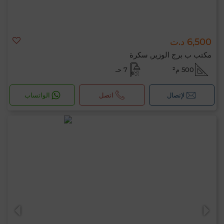
6,500 د.ت
مكتب ب برج الوزير, سكرة
500 م²
7 حـ
لإتصال
اتصل
الواتساب