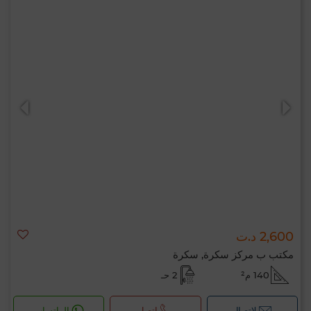
2,600 د.ت
مكتب ب مركز سكرة, سكرة
140 م²
2 حـ
لإتصال
اتصل
الواتساب