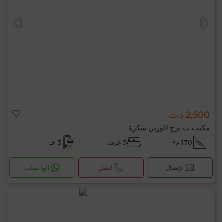
2,500 د.ت
مكتب ب برج الوزير, سكرة
170 م²
5 غرف
3 حـ
لإتصال
اتصل
الواتساب