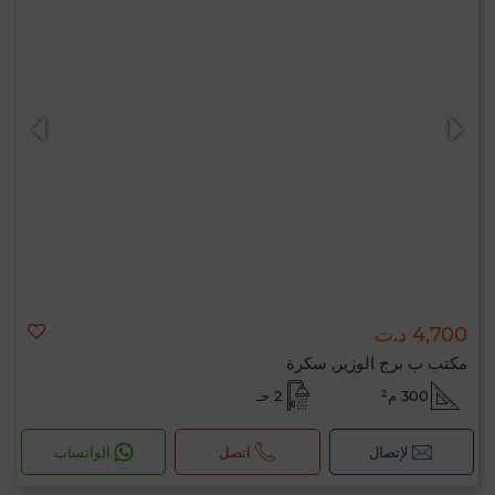
4,700 د.ت
مكتب ب برج الوزير, سكرة
300 م²
2 حـ
لإتصال
اتصل
الواتساب