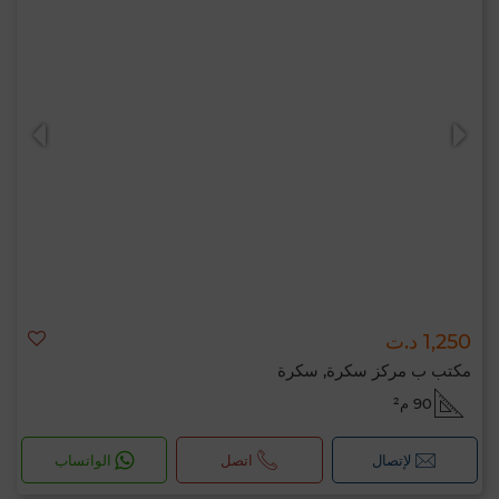
1,250 د.ت
مكتب ب مركز سكرة, سكرة
90 م²
لإتصال
اتصل
الواتساب