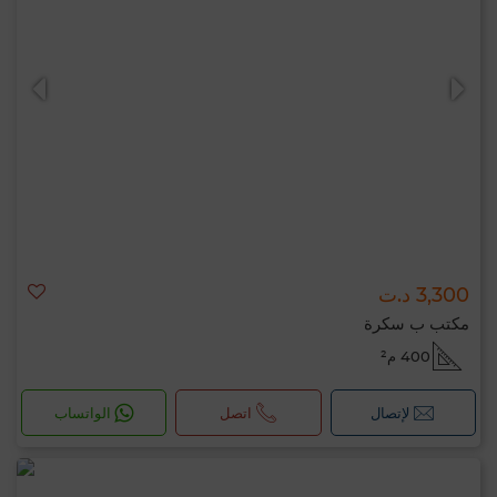
3,300 د.ت
مكتب ب سكرة
400 م²
لإتصال
اتصل
الواتساب