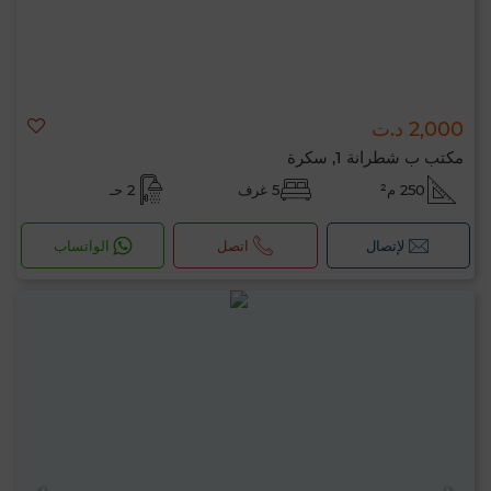
2,000 د.ت
مكتب ب شطرانة 1, سكرة
250 م²
5 غرف
2 حـ
لإتصال
اتصل
الواتساب