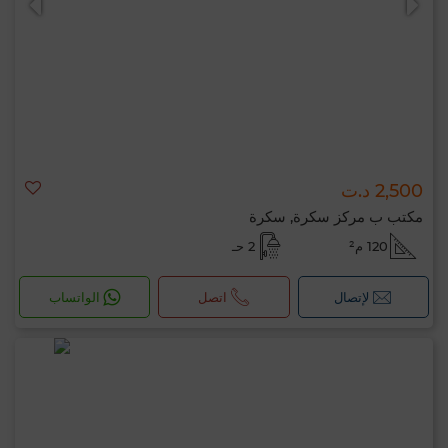
2,500 د.ت
مكتب ب مركز سكرة, سكرة
120 م²
2 حـ
لإتصال
اتصل
الواتساب