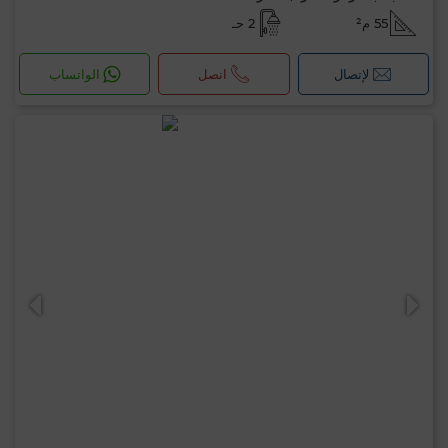
55 م²
2 حـ
لإتصال
اتصل
الواتساب