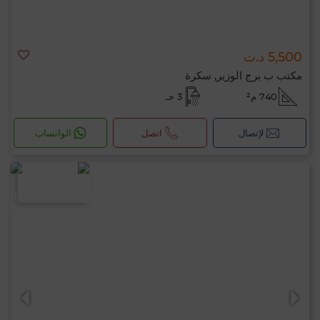
5,500 د.ت
مكتب ب برج الوزير, سكرة
740 م²
3 حـ
لإتصال
اتصل
الواتساب