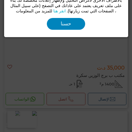
بالأطراف الأخرى لأغراض التحليل ولإظهار إعلانات مخصصة لك بناءً
على ملف تعريف يعتمد على عاداتك في التصفح (على سبيل المثال
، الصفحات التي تمت زيارتها).
انقر هنا
للمزيد من المعلومات
حسنا
35,000 د.ت
مكتب ب برج الوزير, سكرة
1400 م²
1 حـ
لإتصال
اتصل
الواتساب