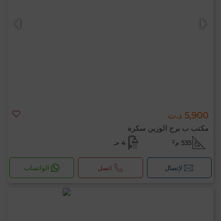
0 / 500
5,900 د.ت
مكتب ب برج الوزير, سكرة
535 م²
4 حـ
لإتصال
اتصل
الواتساب