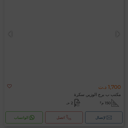
1,700 د.ت
مكتب ب برج الوزير, سكرة
150 م²
2 حـ
لإتصال
اتصل
الواتساب