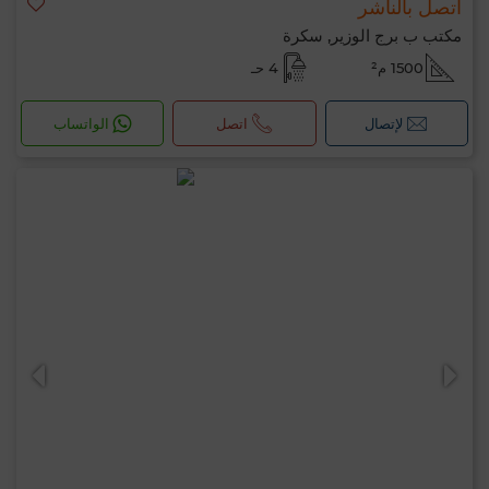
اتصل بالناشر
مكتب ب برج الوزير, سكرة
1500 م²
4 حـ
لإتصال
اتصل
الواتساب