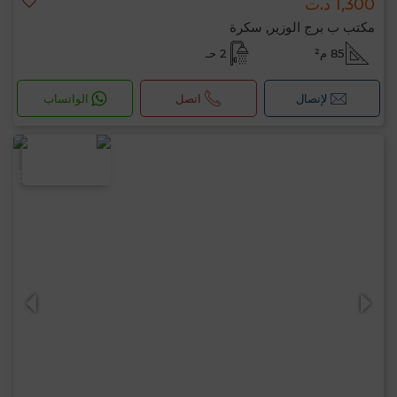
1,300 د.ت
مكتب ب برج الوزير, سكرة
85 م²
2 حـ
لإتصال
اتصل
الواتساب