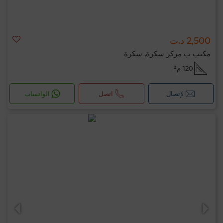
2,500 د.ت
مكتب ب مركز سكرة, سكرة
120 م²
لإتصال
اتصل
الواتساب