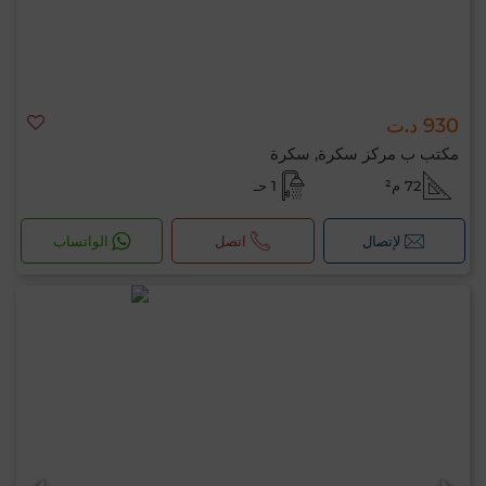
930 د.ت
مكتب ب مركز سكرة, سكرة
72 م²
1 حـ
لإتصال
اتصل
الواتساب