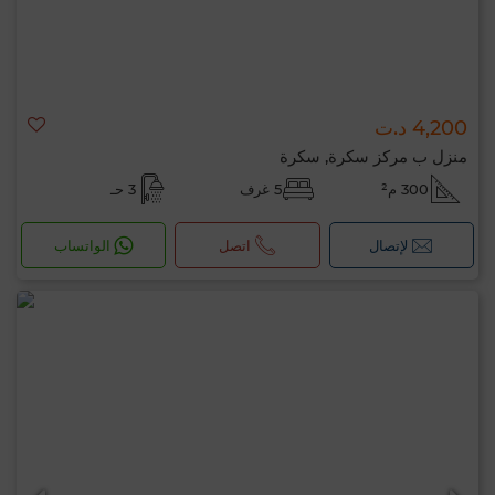
4,200 د.ت
منزل ب مركز سكرة, سكرة
300 م²
5 غرف
3 حـ
لإتصال
اتصل
الواتساب