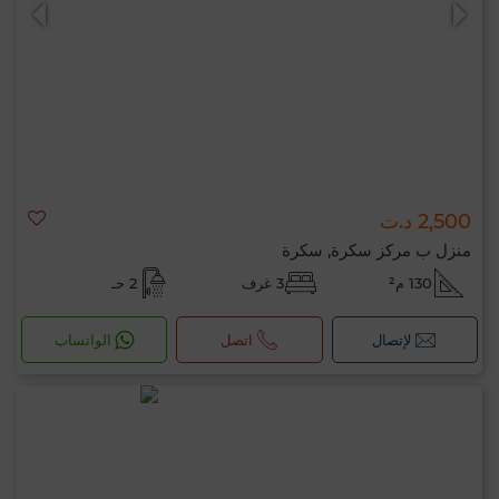
2,500 د.ت
0 / 500
منزل ب مركز سكرة, سكرة
130 م²
3 غرف
2 حـ
لإتصال
اتصل
الواتساب