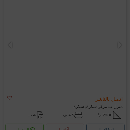
اتصل بالناشر
منزل ب مركز سكرة, سكرة
2000 م²
5 غرف
4 حـ
لإتصال
اتصل
الواتساب