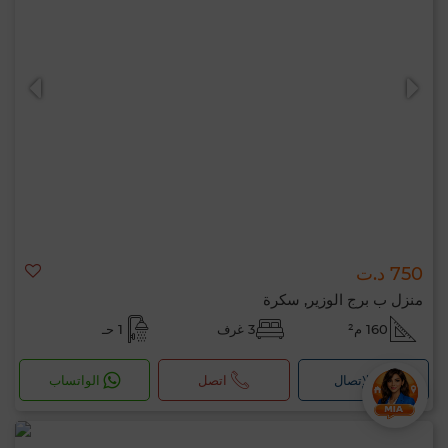
750 د.ت
منزل ب برج الوزير, سكرة
160 م²
3 غرف
1 حـ
لإتصال
اتصل
الواتساب