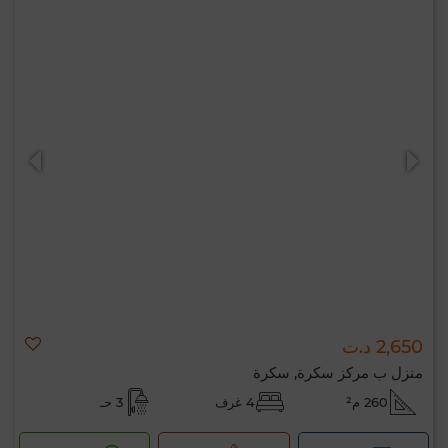
2,650 د.ت
منزل ب مركز سكرة, سكرة
260 م²
4 غرف
3 حـ