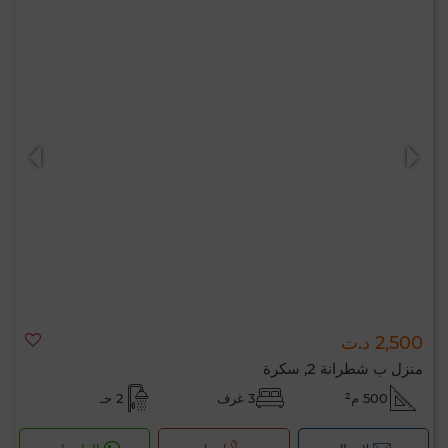
2,500 د.ت
منزل ب شطرانة 2, سكرة
500 م²
3 غرف
2 حـ