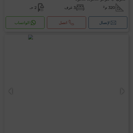
320 م²
3 غرف
2 حـ
لإتصال
اتصل
الواتساب