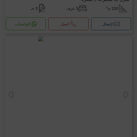
220 م²
3 غرف
3 حـ
لإتصال
اتصل
الواتساب