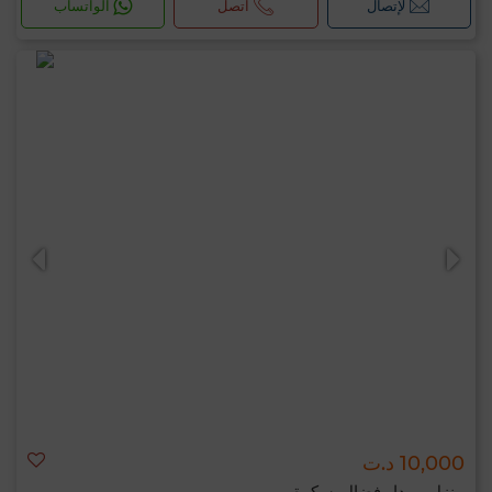
لإتصال
اتصل
الواتساب
10,000 د.ت
منزل ب دار فضال, سكرة