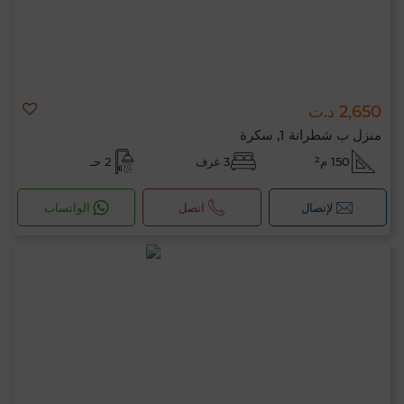
2,650 د.ت
منزل ب شطرانة 1, سكرة
150 م²
3 غرف
2 حـ
لإتصال
اتصل
الواتساب