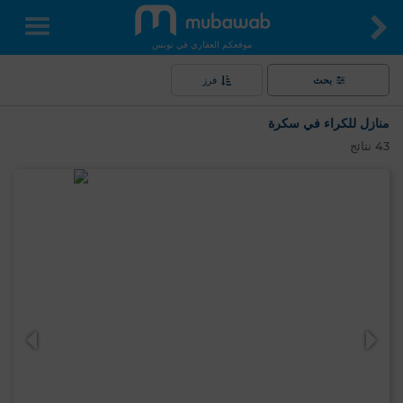
موقعكم العقاري في تونس
بحث
فرز
منازل للكراء في سكرة
43
نتائج