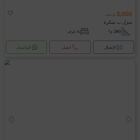
3,000 د.ت
منزل ب سكرة
280 م²
4 غرف
لإتصال
اتصل
الواتساب