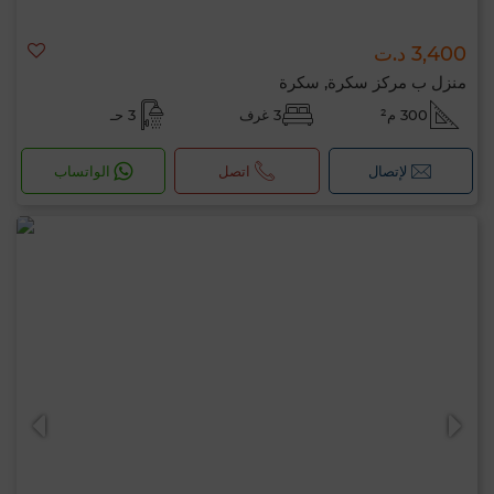
3,400 د.ت
منزل ب مركز سكرة, سكرة
300 م²
3 غرف
3 حـ
لإتصال
اتصل
الواتساب