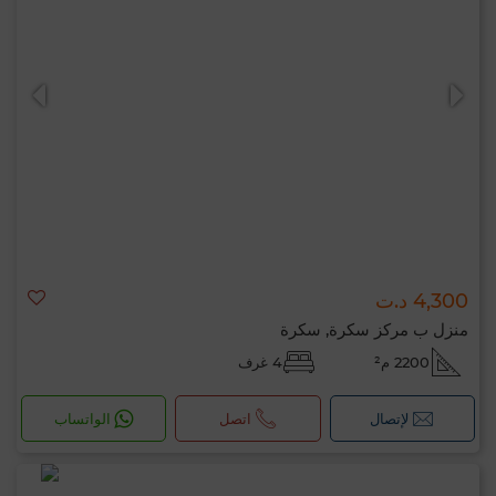
4,300 د.ت
منزل ب مركز سكرة, سكرة
2200 م²
4 غرف
لإتصال
اتصل
الواتساب