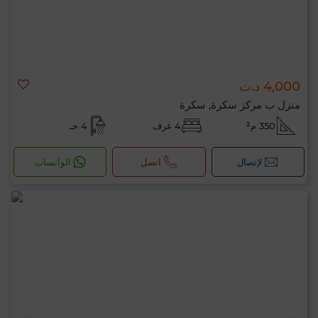
4,000 د.ت
منزل ب مركز سكرة, سكرة
350 م²
4 غرف
4 حـ
لإتصال
اتصل
الواتساب