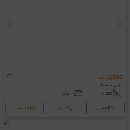
5,000 د.ت
منزل ب سكرة
250 م²
4 غرف
لإتصال
اتصل
الواتساب