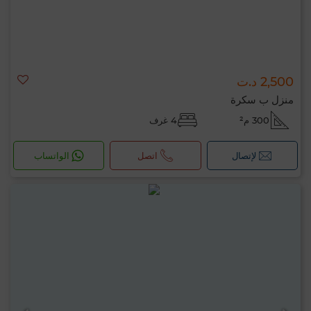
2,500 د.ت
منزل ب سكرة
300 م²
4 غرف
لإتصال
اتصل
الواتساب