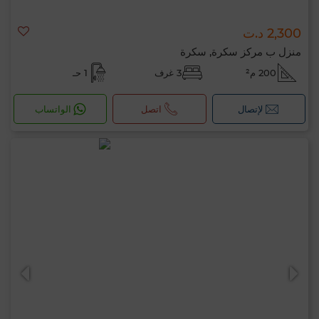
2,300 د.ت
منزل ب مركز سكرة, سكرة
200 م²
3 غرف
1 حـ
لإتصال
اتصل
الواتساب