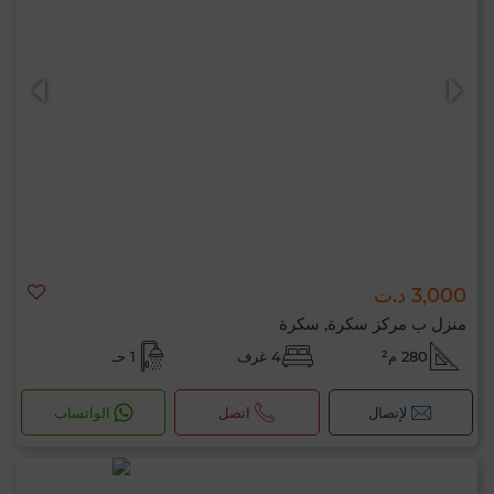
3,000 د.ت
منزل ب مركز سكرة, سكرة
280 م²
4 غرف
1 حـ
لإتصال
اتصل
الواتساب