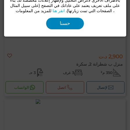
بالأطراف الأخرى لأغراض التحليل ولإظهار إعلانات مخصصة لك بناءً
على ملف تعريف يعتمد على عاداتك في التصفح (على سبيل المثال
، الصفحات التي تمت زيارتها).
انقر هنا
للمزيد من المعلومات
حسنا
2,900 د.ت
منزل ب شطرانة 2, سكرة
350 م²
3 غرف
3 حـ
لإتصال
اتصل
الواتساب