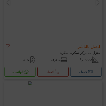
اتصل بالناشر
منزل ب مركز سكرة, سكرة
1000 م²
4 غرف
4 حـ
لإتصال
اتصل
الواتساب