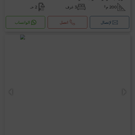
200 م²
3 غرف
2 حـ
لإتصال
اتصل
الواتساب