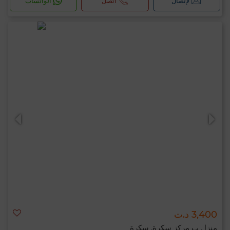
لإتصال
اتصل
الواتساب
3,400 د.ت
منزل ب مركز سكرة, سكرة