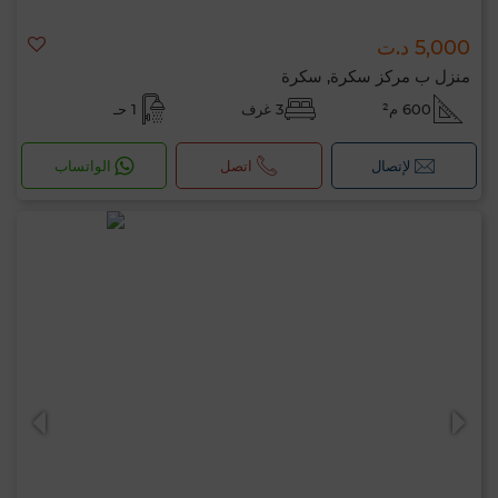
5,000 د.ت
منزل ب مركز سكرة, سكرة
600 م²
3 غرف
1 حـ
لإتصال
اتصل
الواتساب
مرحبًا، أنا MIA. ما المعيار الذي ترغب في تطبيقه
الآن؟