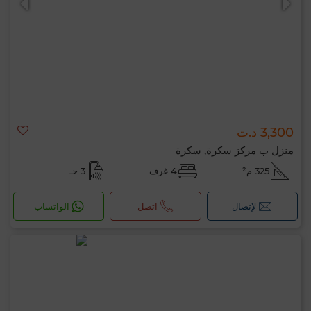
3,300 د.ت
منزل ب مركز سكرة, سكرة
325 م²
4 غرف
3 حـ
لإتصال
اتصل
الواتساب