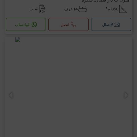
850 م²
14 غرف
4 حـ
لإتصال
اتصل
الواتساب