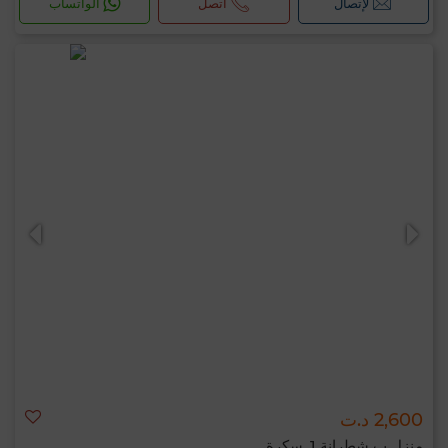
لإتصال
اتصل
الواتساب
2,600 د.ت
منزل ب شطرانة 1, سكرة