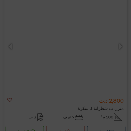
2,800 د.ت
منزل ب شطرانة 1, سكرة
500 م²
7 غرف
3 حـ