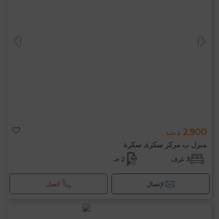
2,900 د.ت
منزل ب مركز سكرة, سكرة
3 غرف
2 حـ
لإتصال
اتصل