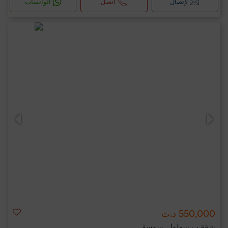
لإتصال
اتصل
الواتساب
550,000 د.ت
شقة ب سهلول, سوسة