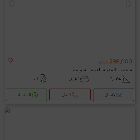
298,000 د.ت
شقة ب المدينة العتيقة, سوسة
64 م²
1 غرف
1 حـ
لإتصال
اتصل
الواتساب