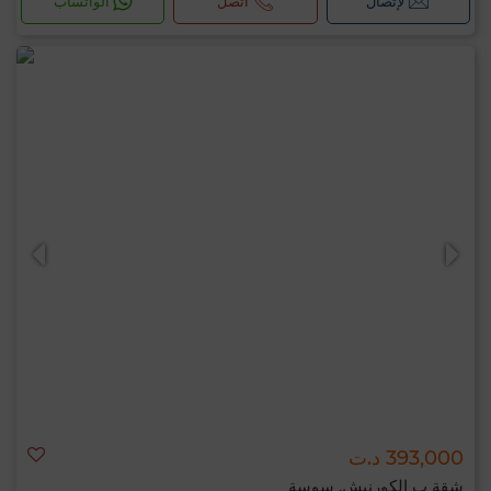
لإتصال
اتصل
الواتساب
393,000 د.ت
شقة ب الكورنيش, سوسة