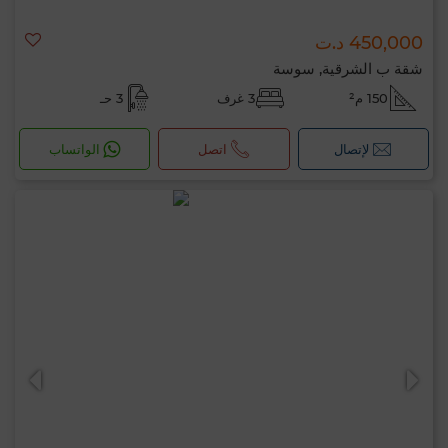
450,000 د.ت
شقة ب الشرقية, سوسة
150 م²
3 غرف
3 حـ
لإتصال
اتصل
الواتساب
مرحبًا، أنا MIA. ما المعيار الذي ترغب في تطبيقه
الآن؟