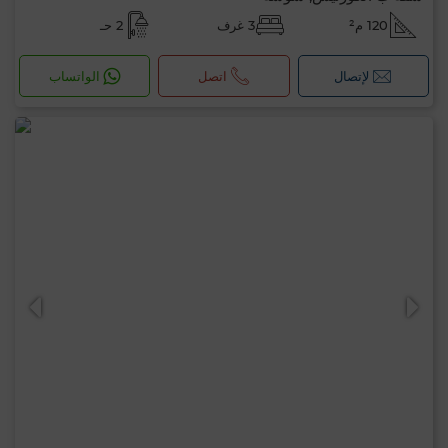
120 م²
3 غرف
2 حـ
لإتصال
اتصل
الواتساب