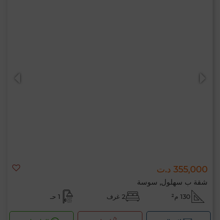
355,000 د.ت
شقة ب سهلول, سوسة
130 م²
2 غرف
1 حـ