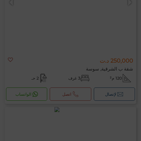
250,000 د.ت
شقة ب الشرقية, سوسة
120 م²
3 غرف
2 حـ
لإتصال
اتصل
الواتساب