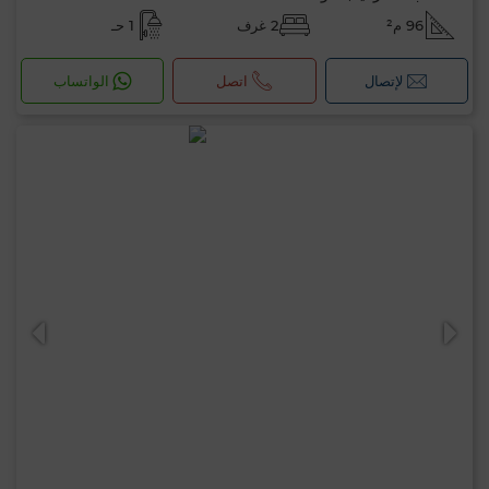
96 م²
2 غرف
1 حـ
لإتصال
اتصل
الواتساب