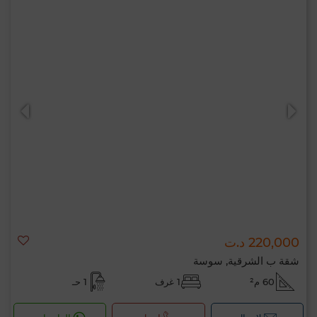
220,000 د.ت
شقة ب الشرقية, سوسة
60 م²
1 غرف
1 حـ