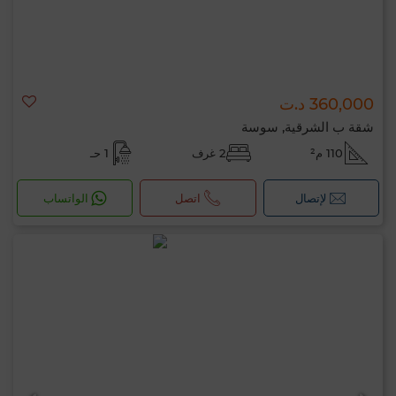
360,000 د.ت
شقة ب الشرقية, سوسة
110 م²
2 غرف
1 حـ
لإتصال
اتصل
الواتساب