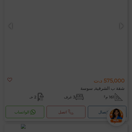
575,000 د.ت
شقة ب الشرقية, سوسة
161 م²
3 غرف
2 حـ
لإتصال
اتصل
الواتساب