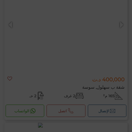
400,000 د.ت
شقة ب سهلول, سوسة
165 م²
2 غرف
2 حـ
لإتصال
اتصل
الواتساب