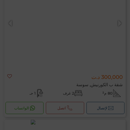
300,000 د.ت
شقة ب الكورنيش, سوسة
80 م²
2 غرف
1 حـ
لإتصال
اتصل
الواتساب