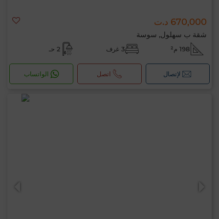
670,000 د.ت
شقة ب سهلول, سوسة
198 م²
3 غرف
2 حـ
لإتصال
اتصل
الواتساب