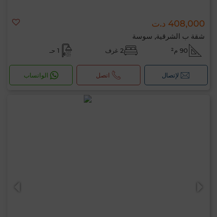
408,000 د.ت
شقة ب الشرقية, سوسة
90 م²
2 غرف
1 حـ
لإتصال
اتصل
الواتساب