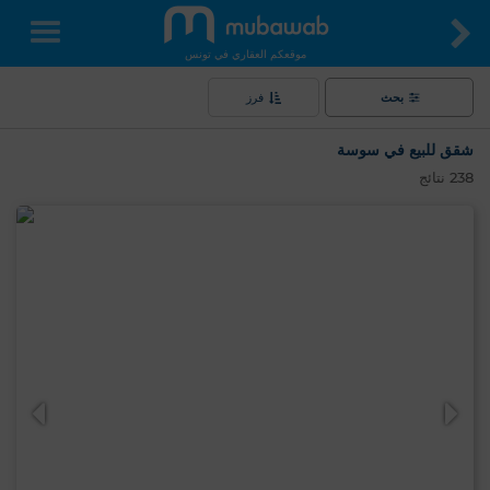
موقعكم العقاري في تونس
بحث
فرز
شقق للبيع في سوسة
238
نتائج