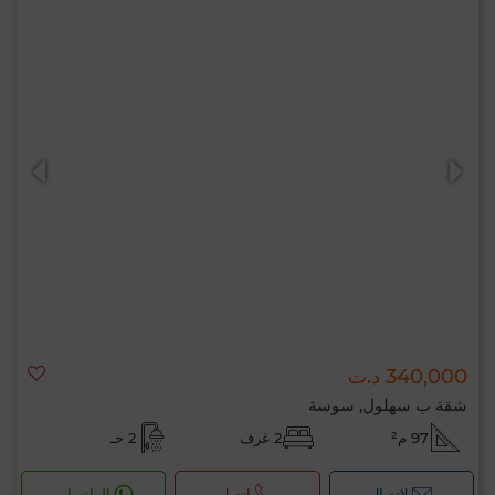
340,000 د.ت
شقة ب سهلول, سوسة
97 م²
2 غرف
2 حـ
لإتصال
اتصل
الواتساب