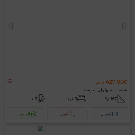
427,000 د.ت
شقة ب سهلول, سوسة
167 م²
3 غرف
3 حـ
لإتصال
اتصل
الواتساب