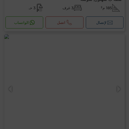
185 م²
3 غرف
3 حـ
لإتصال
اتصل
الواتساب