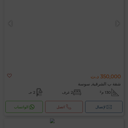
350,000 د.ت
شقة ب الشرقية, سوسة
130 م²
2 غرف
2 حـ
لإتصال
اتصل
الواتساب