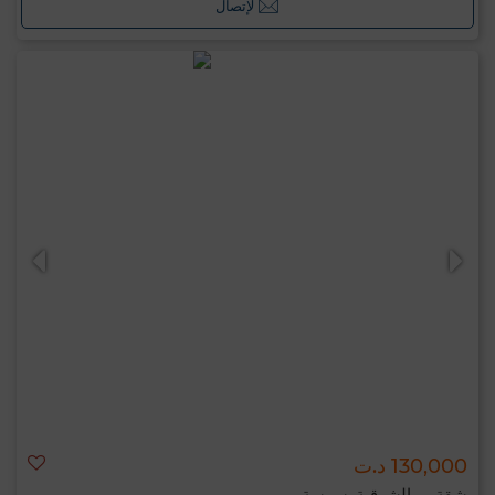
لإتصال
130,000 د.ت
شقة ب الشرقية, سوسة