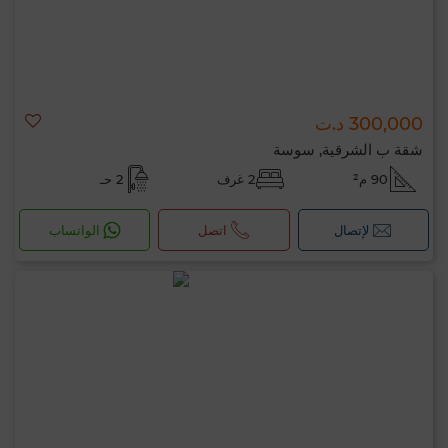
300,000 د.ت
شقة ب الشرقية, سوسة
90 م²
2 غرف
2 حـ
لإتصال
اتصل
الواتساب