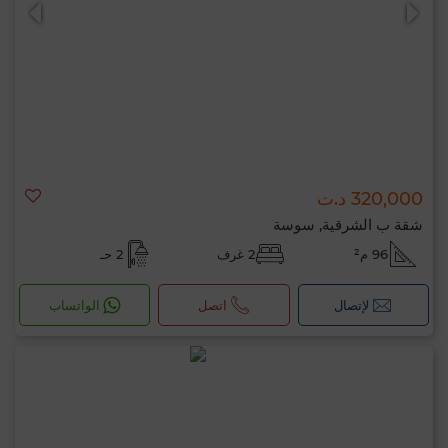
320,000 د.ت
0 / 500
شقة ب الشرقية, سوسة
96 م²
2 غرف
2 حـ
لإتصال
اتصل
الواتساب