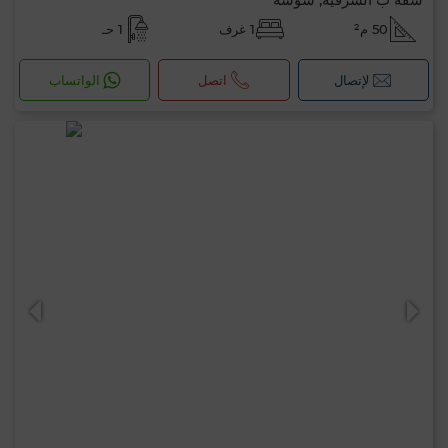
50 م²
1 غرف
1 حـ
لإتصال
اتصل
الواتساب