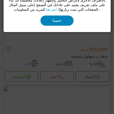
بالأطراف الأخرى لأغراض التحليل ولإظهار إعلانات مخصصة لك بناءً
على ملف تعريف يعتمد على عاداتك في التصفح (على سبيل المثال
، الصفحات التي تمت زيارتها).
انقر هنا
للمزيد من المعلومات
حسنا
370,000 د.ت
شقة ب سهلول, سوسة
123 م²
2 غرف
2 حـ
لإتصال
اتصل
الواتساب