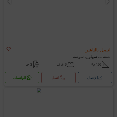
اتصل بالناشر
شقة ب سهلول, سوسة
156 م²
3 غرف
2 حـ
لإتصال
اتصل
الواتساب