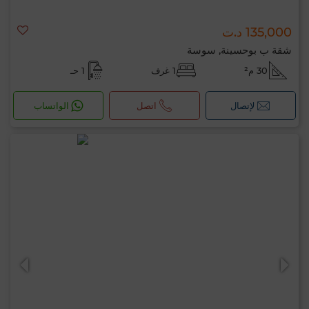
135,000 د.ت
شقة ب بوحسينة, سوسة
30 م²
1 غرف
1 حـ
لإتصال
اتصل
الواتساب