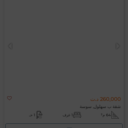
260,000 د.ت
شقة ب سهلول, سوسة
64 م²
1 غرف
1 حـ