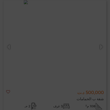
500,000 د.ت
شقة ب الحمامات
108 م²
3 غرف
2 حـ