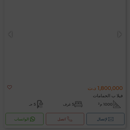
0 / 500
1,800,000 د.ت
فيلا ب الحمامات
1000 م²
5 غرف
5 حـ
لإتصال
اتصل
الواتساب