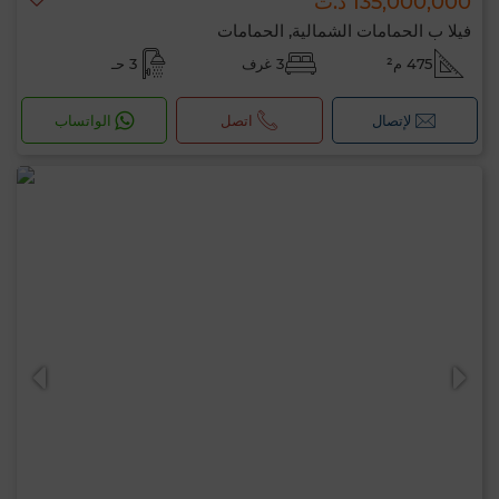
135,000,000 د.ت
فيلا ب الحمامات الشمالية, الحمامات
475 م²
3 غرف
3 حـ
لإتصال
اتصل
الواتساب