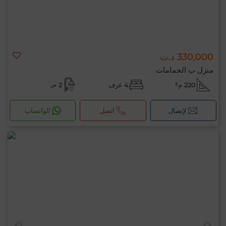
330,000 د.ت
منزل ب الحمامات
220 م²
4 غرف
2 حـ
لإتصال
اتصل
الواتساب
مرحبًا، أنا MIA. ما المعيار الذي ترغب في تطبيقه
الآن؟