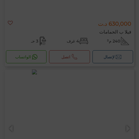
630,000 د.ت
فيلا ب الحمامات
240 م²
4 غرف
3 حـ
لإتصال
اتصل
الواتساب