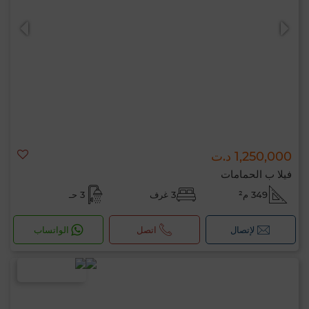
1,250,000 د.ت
فيلا ب الحمامات
349 م²
3 غرف
3 حـ
لإتصال
اتصل
الواتساب