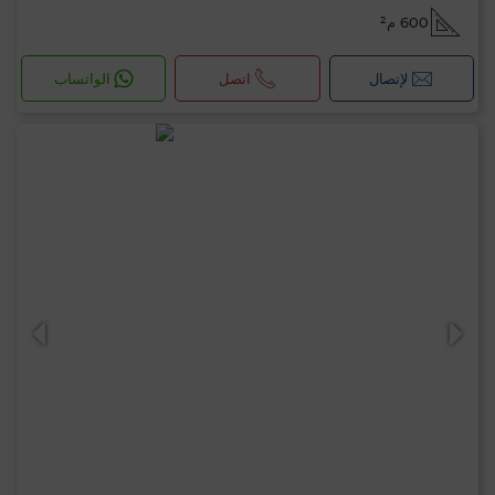
600 م²
لإتصال
اتصل
الواتساب