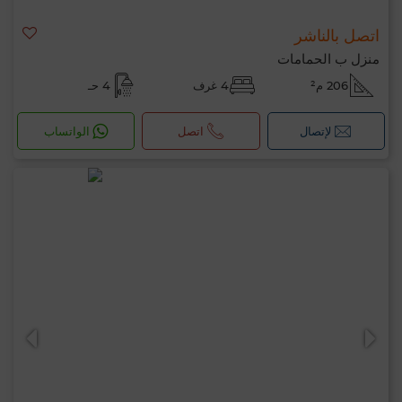
اتصل بالناشر
منزل ب الحمامات
206 م²
4 غرف
4 حـ
لإتصال
اتصل
الواتساب