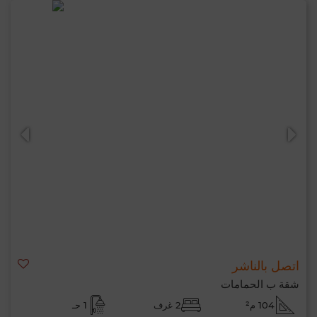
اتصل بالناشر
شقة ب الحمامات
104 م²
2 غرف
1 حـ