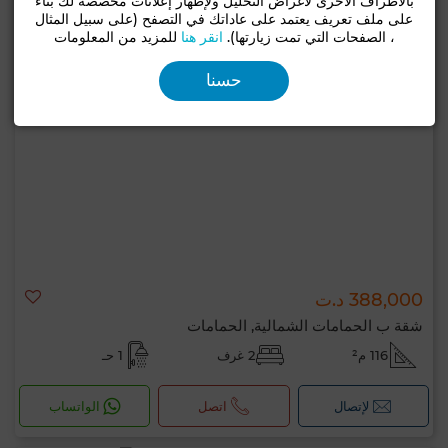
بالأطراف الأخرى لأغراض التحليل ولإظهار إعلانات مخصصة لك بناءً
على ملف تعريف يعتمد على عاداتك في التصفح (على سبيل المثال
، الصفحات التي تمت زيارتها).
انقر هنا
للمزيد من المعلومات
حسنا
388,000 د.ت
شقة ب الحمامات الشمالية, الحمامات
116 م²
2 غرف
1 حـ
لإتصال
اتصل
الواتساب