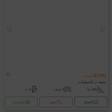
3,000 د.ت
شقة ب الحمامات
120 م²
2 غرف
2 حـ
لإتصال
اتصل
الواتساب