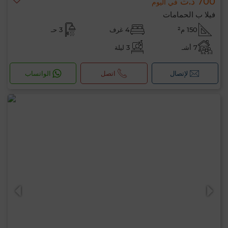
700 د.ت
في اليوم
فيلا ب الحمامات
150 م²
4 غرف
3 حـ
7 أشـ
3 ليلة
لإتصال
اتصل
الواتساب