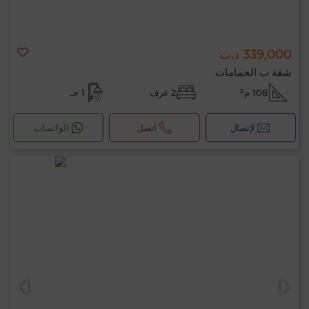
339,000 د.ت
شقة ب الحمامات
108 م²
2 غرف
1 حـ
لإتصال
اتصل
الواتساب