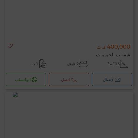
400,000 د.ت
شقة ب الحمامات
105 م²
2 غرف
1 حـ
لإتصال
اتصل
الواتساب