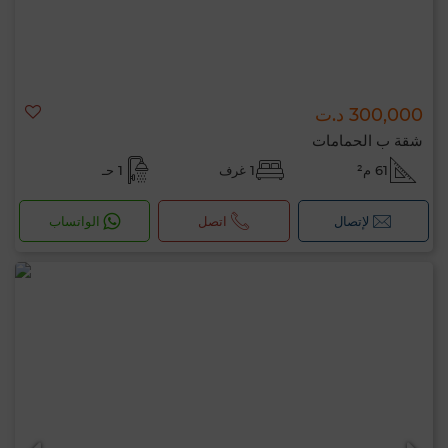
300,000 د.ت
شقة ب الحمامات
61 م²
1 غرف
1 حـ
لإتصال
اتصل
الواتساب