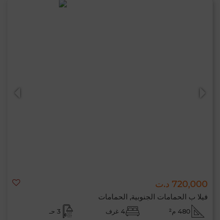
720,000 د.ت
فيلا ب الحمامات الجنوبية, الحمامات
480 م²
4 غرف
3 حـ