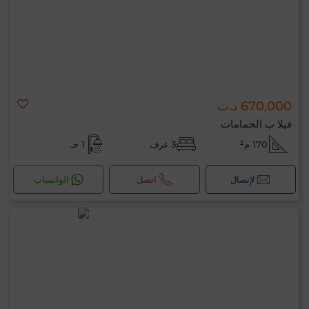
670,000 د.ت
فيلا ب الحمامات
170 م²
3 غرف
1 حـ
لإتصال
اتصل
الواتساب