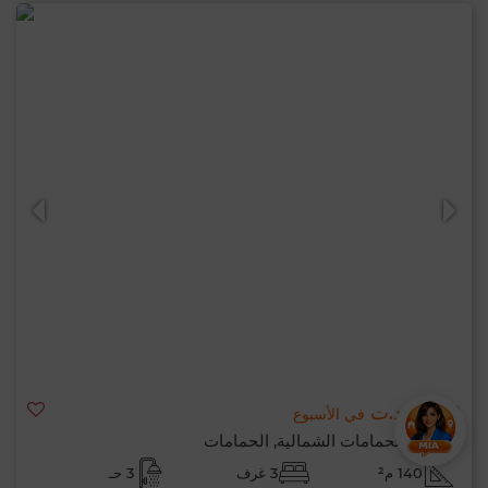
3,600 د.ت
في الأسبوع
شقة ب الحمامات الشمالية, الحمامات
140 م²
3 غرف
3 حـ