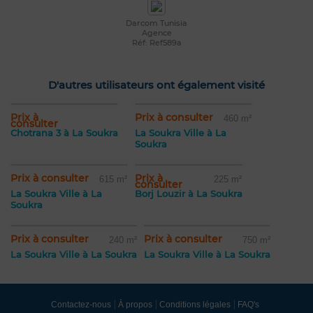
Darcom Tunisia
Agence
Réf: Ref589a
D'autres utilisateurs ont également visité
Prix à
Prix à consulter
460 m²
consulter
Chotrana 3 à La Soukra
La Soukra Ville à La
Soukra
Prix à consulter
Prix à
615 m²
225 m²
consulter
La Soukra Ville à La
Borj Louzir à La Soukra
Soukra
Prix à consulter
Prix à consulter
240 m²
750 m²
La Soukra Ville à La Soukra
La Soukra Ville à La Soukra
Contactez-nous
À propos
Conditions légales
FAQ's