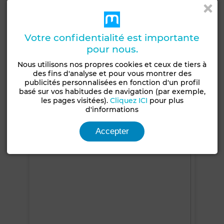
Jardin
Terrasse
Garage
Piscine
Concierge
Chambre rangement
Votre confidentialité est importante
Antenne parabolique
Cheminée
Climatisation
pour nous.
Chauffage central
Sécurité
Cuisine équipée
Nous utilisons nos propres cookies et ceux de tiers à
Réfrigérateur
Four
Micro-ondes
des fins d'analyse et pour vous montrer des
publicités personnalisées en fonction d'un profil
basé sur vos habitudes de navigation (par exemple,
Voir plus de photos
les pages visitées).
Cliquez ICI
pour plus
d'informations
Accepter