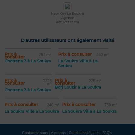
New Key La Soukra
Agence
Réf: Ref7737a
D'autres utilisateurs ont également visité
Prix à
Prix à consulter
287 m²
460 m²
consulter
Chotrana 3 à La Soukra
La Soukra Ville à La
Soukra
Prix à
Prix à
3226
225 m²
consulter
consulter
m²
Borj Louzir à La Soukra
Chotrana 3 à La Soukra
Prix à consulter
Prix à consulter
240 m²
750 m²
La Soukra Ville à La Soukra
La Soukra Ville à La Soukra
Contactez-nous
À propos
Conditions légales
FAQ's