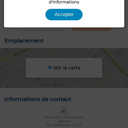
d'informations
+8 PHOTOS
Accepter
Emplacement
Voir la carte
Informations de contact
Kerkouane Immobiliere
Agence
Réf: Référence : V 1713