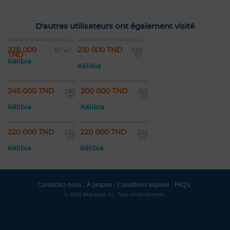
D'autres utilisateurs ont également visité
228 000
210 000 TND
97 m²
180
TND
m²
Kélibia
Kélibia
245 000 TND
200 000 TND
190
350
m²
m²
Kélibia
Kélibia
220 000 TND
220 000 TND
150
200
m²
m²
Kélibia
Kélibia
Contactez-nous
À propos
Conditions légales
FAQ's
© 2026 Mubawab SL. Tous droits réservés.