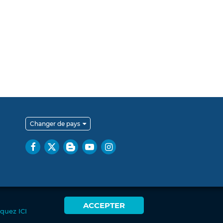
Changer de pays
ACCEPTER
iquez ICI