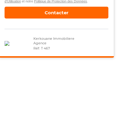
d’Utilisation
et notre
Politique de Protection des Données
.
Contacter
Kerkouane Immobiliere
Agence
Réf: T 467