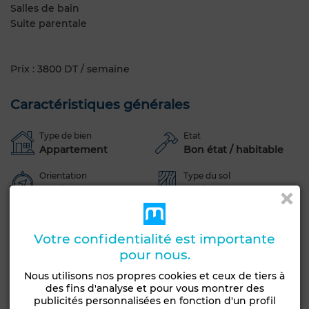
Salles de bain
Suite parentale
Prix : 3800 DT / semaine
Caractéristiques générales
Type de bien
Etat
Appartement
Bon état / habitable
Orientation
Type du sol
Nord
Marbre
Terrasse
Ascenseur
Vue sur mer
Piscine
Votre confidentialité est importante
Concierge
Antenne parabolique
Climatisation
pour nous.
Sécurité
Porte blindée
Cuisine équipée
Nous utilisons nos propres cookies et ceux de tiers à
Réfrigérateur
Four
TV
Machine à laver
des fins d'analyse et pour vous montrer des
publicités personnalisées en fonction d'un profil
Micro-ondes