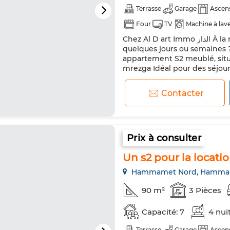
Terrasse
Garage
Ascen
Four
TV
Machine à lav
Chez Al D art Immo الدار À la recherche d'un hébergement confortable pour
quelques jours ou semaines 
appartement S2 meublé, situé
mrezga Idéal pour des séjou
temporaires. Cette propriété
cuisine independante aménag
Contacter
Prix à consulter
Un s2 pour la locati
Hammamet Nord, Hamma
90 m²
3 Pièces
Capacité: 7
4 nui
Terrasse
Garage
Ascen