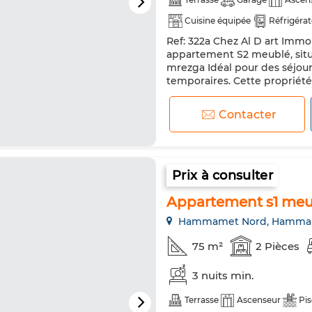
Cuisine équipée
Réfrigéra
Ref: 322a Chez Al D art Immo الدار Notre Agence met en location courte durée 
appartement S2 meublé, situé
mrezga Idéal pour des séjou
temporaires. Cette propriét
américaine aménagée et bien
douche. Toutes les pièces son
Contacter
Prix à consulter
Appartement s1 meubl
Hammamet Nord, Hamma
75 m²
2 Pièces
3 nuits min.
Terrasse
Ascenseur
Pis