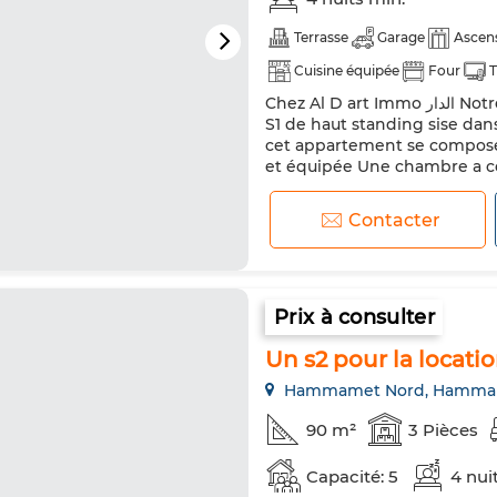
Terrasse
Garage
Ascen
Cuisine équipée
Four
Chez Al D art Immo الدار Notre agence met pour la location estivale un appartement
S1 de haut standing sise dan
cet appartement se compose
et équipée Une chambre a c
sous sol Pour plus d'info vous
Ou sur WhatsApp : 216 50...
Contacter
Prix à consulter
Un s2 pour la locati
Hammamet Nord, Hamma
90 m²
3 Pièces
Capacité: 5
4 nui