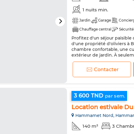
1 nuits min.
Jardin
Garage
Concier
Chauffage central
Sécurité
Profitez d'un séjour paisib
Réfrigérateur
TV
Machi
d'une propriété d'oliviers à 
Animaux domestiques autoris
chambre confortable, une cui
extérieur de jardin. À seulem
le parfait équilibre entre n
Parking sécurisé et gardien 2
Contacter
3 600 TND
par sem.
Location estivale Du
Hammamet Nord, Hamma
140 m²
3 Chamb