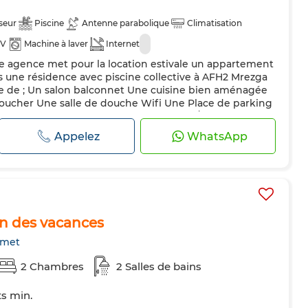
seur
Piscine
Antenne parabolique
Climatisation
TV
Machine à laver
Internet
s une résidence avec piscine collective à AFH2 Mrezga
 de ; Un salon balconnet Une cuisine bien aménagée
oucher Une salle de douche Wifi Une Place de parking
 veuillez nous contacter aux : 26 179 301 /216 29 179 347
Appelez
WhatsApp
on des vacances
met
2 Chambres
2 Salles de bains
ts min.