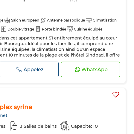
ge
Salon européen
Antenne parabolique
Climatisation
Double vitrage
Porte blindée
Cuisine équipée
le dans cet appartement S1 entièrement équipé au cœur
ne à laver
Micro-ondes
Internet
Bir Bouregba. Idéal pour les familles, il comprend une
és
sine équipée, la climatisation ainsi qu'un espace
ent 10 minutes de la plage et de l'hôtel Sindbad, il offre
ature, intimité et proximité des sites de Hammamet.
4h/24...
Appelez
WhatsApp
plex syrine
met
res
3 Salles de bains
Capacité: 10