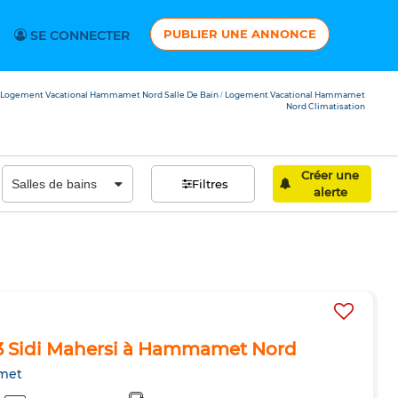
PUBLIER UNE ANNONCE
SE CONNECTER
Logement Vacational Hammamet Nord Salle De Bain
Logement Vacational Hammamet
/
Nord Climatisation
Créer une
Filtres
alerte
S3 Sidi Mahersi à Hammamet Nord
met