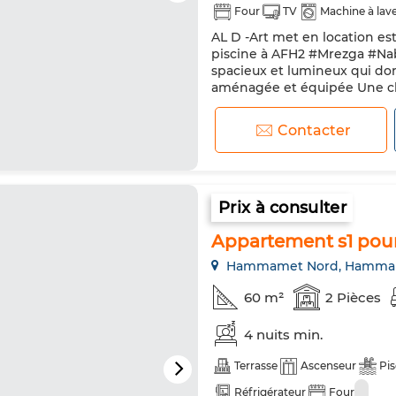
Four
TV
Machine à lav
AL D -Art met en location est
piscine à AFH2 #Mrezga #Nab
spacieux et lumineux qui do
aménagée et équipée Une ch
douche commune Toutes les p
rendez vous vous veuillez nous
Contacter
Prix à consulter
Appartement s1 pour
Hammamet Nord, Hamma
60 m²
2 Pièces
4 nuits min.
Terrasse
Ascenseur
Pis
Réfrigérateur
Four