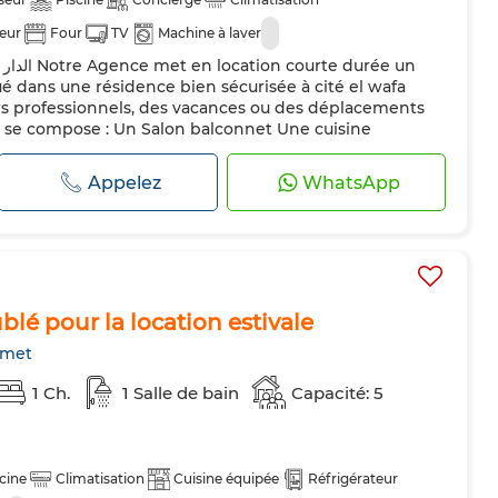
teur
Four
TV
Machine à laver
un
 dans une résidence bien sécurisée à cité el wafa
rs professionnels, des vacances ou des déplacements
é se compose : Un Salon balconnet Une cuisine
 équipée . Deux chambres à coucher. Une salle de
t chauffées et climatisée...
Appelez
WhatsApp
é pour la location estivale
met
1 Ch.
1 Salle de bain
Capacité: 5
cine
Climatisation
Cuisine équipée
Réfrigérateur