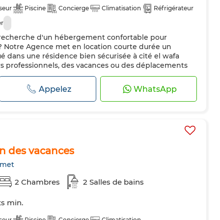
seur
Piscine
Concierge
Climatisation
Réfrigérateur
er
? Notre Agence met en location courte durée un
 dans une résidence bien sécurisée à cité el wafa
rs professionnels, des vacances ou des déplacements
 se compose : Un Salon qui s'ouvre sur un balcon Une
ée et bien équipée . Deux...
Appelez
WhatsApp
on des vacances
met
2 Chambres
2 Salles de bains
ts min.
seur
Piscine
Concierge
Climatisation