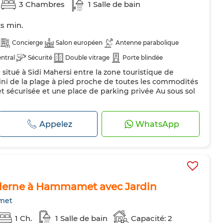
3 Chambres
1 Salle de bain
ts min.
Concierge
Salon européen
Antenne parabolique
ntral
Sécurité
Double vitrage
Porte blindée
situé à Sidi Mahersi entre la zone touristique de
teur
Four
TV
Machine à laver
Micro-ondes
i de la plage à pied proche de toutes les commodités
ues autorisés
 sécurisée et une place de parking privée Au sous sol
Appelez
WhatsApp
derne à Hammamet avec Jardin
met
1 Ch.
1 Salle de bain
Capacité: 2