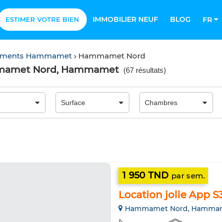
IMMOBILIER NEUF
BLOG
ESTIMER VOTRE BIEN
FR
ements Hammamet
Hammamet Nord
ammamet Nord, Hammamet
(
67 résultats
)
1 950 TND
par sem.
Location jolie App 
Hammamet Nord, Hamma