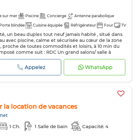
e sur mer
Piscine
Concierge
Antenne parabolique
Porte blindée
Cuisine équipée
Réfrigérateur
Four
TV
té, un beau duplex tout neuf jamais habité , situé dans
es
au avec piscine, calme et sécurisée au cœur de la zone
proche de toutes commodités et loisirs, à 10 min du
composé comme suit : RDC Un grand salons/ salle à
d’eau Une cuisine bien équipée 1er étage Deux
avec terrasse e...
Appelez
WhatsApp
 la location de vacances
met
1 Ch.
1 Salle de bain
Capacité: 4