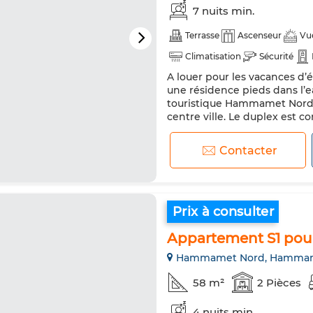
7 nuits min.
Terrasse
Ascenseur
Vu
Climatisation
Sécurité
A louer pour les vacances d’é
Machine à laver
Micro-ond
une résidence pieds dans l’e
touristique Hammamet Nord, 
centre ville. Le duplex est 
manger avec terrasse Salle 
chambres à coucher dons une 
Contacter
Prix à consulter
Appartement S1 pour
Hammamet Nord, Hamma
58 m²
2 Pièces
4 nuits min.