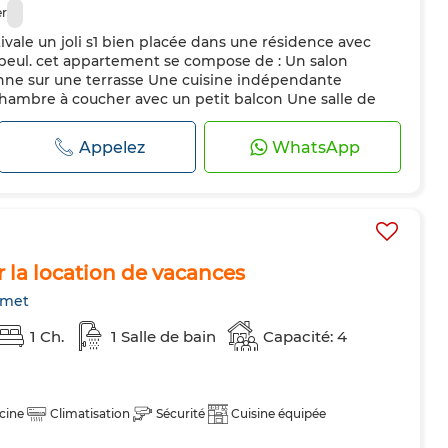
er
ivale un joli s1 bien placée dans une résidence avec
eul. cet appartement se compose de : Un salon
nne sur une terrasse Une cuisine indépendante
ambre à coucher avec un petit balcon Une salle de
ièces sont chauffées et climatisées pour fixer un
 contacter aux : 29 179 347 /...
Appelez
WhatsApp
 la location de vacances
met
1 Ch.
1 Salle de bain
Capacité: 4
cine
Climatisation
Sécurité
Cuisine équipée