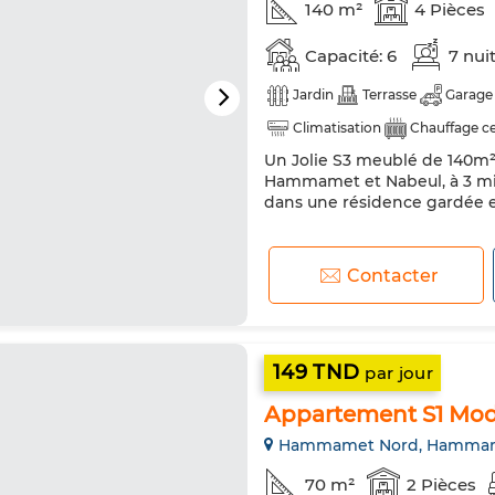
140 m²
4 Pièces
Capacité: 6
7 nui
Jardin
Terrasse
Garage
Climatisation
Chauffage ce
Un Jolie S3 meublé de 140m² 
Cuisine équipée
Réfrigéra
Hammamet et Nabeul, à 3 min
Internet
Animaux domestiq
dans une résidence gardée et
Contacter
149 TND
par jour
Appartement S1 Mo
Hammamet Nord, Hamma
70 m²
2 Pièces