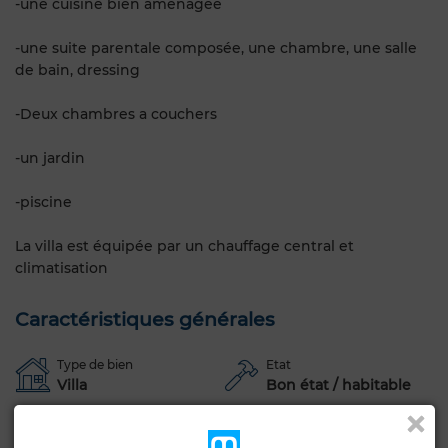
-une cuisine bien aménagée
-une suite parentale composée, une chambre, une salle
de bain, dressing
-Deux chambres a couchers
-un jardin
-piscine
La villa est équipée par un chauffage central et
climatisation
Caractéristiques générales
Type de bien
Etat
Villa
Bon état / habitable
Années
Type du sol
Moins d'un an
Marbre