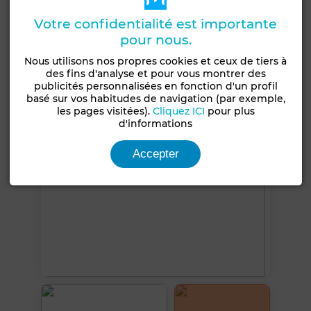
Jardin
Piscine
Climatisation
Chauffage central
Votre confidentialité est importante
pour nous.
Sécurité
Nous utilisons nos propres cookies et ceux de tiers à
des fins d'analyse et pour vous montrer des
Voir plus de photos
publicités personnalisées en fonction d'un profil
basé sur vos habitudes de navigation (par exemple,
les pages visitées).
Cliquez ICI
pour plus
d'informations
Accepter