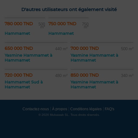
D'autres utilisateurs ont également visité
780 000 TND
750 000 TND
500
750
m²
m²
Hammamet
Hammamet
650 000 TND
700 000 TND
440 m²
500 m²
Yasmine Hammamet à
Yasmine Hammamet à
Hammamet
Hammamet
720 000 TND
850 000 TND
480 m²
340 m²
Hammamet Sud à
Yasmine Hammamet à
Hammamet
Hammamet
Contactez-nous
À propos
Conditions légales
FAQ's
© 2026 Mubawab SL. Tous droits réservés.