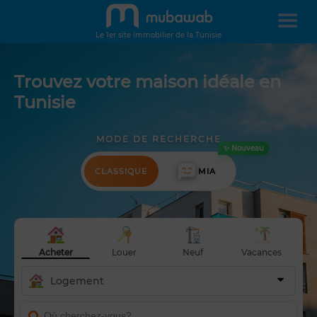
Le 1er site immobilier de la Tunisie
Trouvez votre maison idéale en
Tunisie
MODE DE RECHERCHE
✨ Nouveau
CLASSIQUE
MIA
Acheter
Louer
Neuf
Vacances
Logement