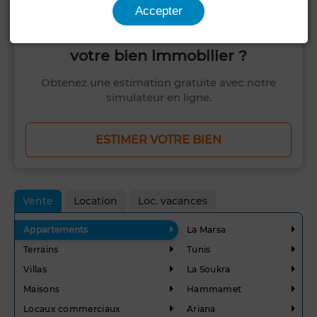
Accepter
Voulez-vous savoir combien vaut
votre bien immobilier ?
Obtenez une estimation gratuite avec notre
simulateur en ligne.
ESTIMER VOTRE BIEN
Vente
Location
Loc. vacances
Appartements
La Marsa
Terrains
Tunis
Villas
La Soukra
Maisons
Hammamet
Locaux commerciaux
Ariana