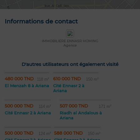
Informations de contact
IMMOBILIERE ENNASR HOMING
Agence
D'autres utilisateurs ont également visité
480 000 TND
610 000 TND
118 m²
150 m²
El Menzah 8 à Ariana
Cité Ennasr 2 à
Ariana
500 000 TND
507 000 TND
114 m²
171 m²
Cité Ennasr 2 à Ariana
Riadh al Andalous à
Ariana
500 000 TND
588 000 TND
124 m²
150 m²