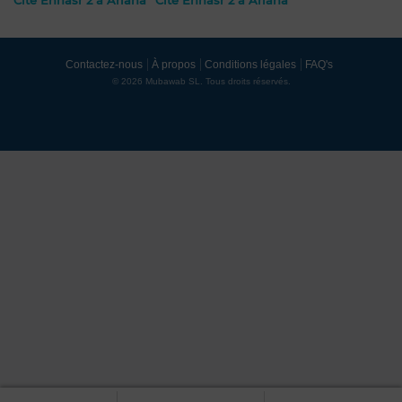
Cité Ennasr 2 à Ariana
Cité Ennasr 2 à Ariana
Contactez-nous
À propos
Conditions légales
FAQ's
© 2026 Mubawab SL. Tous droits réservés.