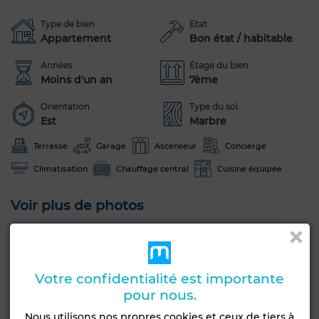
Type de bien
Etat
Appartement
Bon état / habitable
Années
Étage du bien
Moins d'un an
7ème
Orientation
Type du sol
Est
Marbre
Terrasse
Garage
Ascenseur
Concierge
Climatisation
Chauffage central
Cuisine équipée
Voir plus de photos
Votre confidentialité est importante
pour nous.
Nous utilisons nos propres cookies et ceux de tiers à