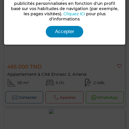
publicités personnalisées en fonction d'un profil
basé sur vos habitudes de navigation (par exemple,
les pages visitées).
Cliquez ICI
pour plus
d'informations
Accepter
465 000 TND
Appartement à Cité Ennasr 2, Ariana
151 m²
3 Ch.
2 Sdb.
Contacter
Appelez
WhatsApp