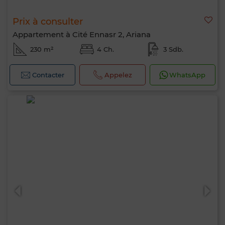
Prix à consulter
Appartement à Cité Ennasr 2, Ariana
230 m²
4 Ch.
3 Sdb.
Contacter
Appelez
WhatsApp
Bonjour, je suis MIA. Quel critère souhaitez-
vous appliquer maintenant ?