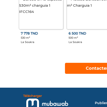
7 778 TND
6 500 TND
530 m²
500 m²
La Soukra
La Soukra
Contacte
Télécharger
Publie