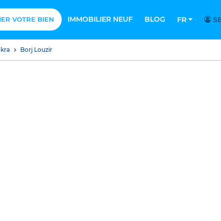
IMMOBILIER NEUF
BLOG
MER VOTRE BIEN
FR
SE
ukra
Borj Louzir