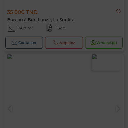
35 000 TND
Bureau à Borj Louzir, La Soukra
1400 m²
1 Sdb.
Contacter
Appelez
WhatsApp
Bonjour, je suis MIA. Quel critère souhaitez-
vous appliquer maintenant ?