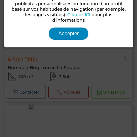
publicités personnalisées en fonction d'un profil
basé sur vos habitudes de navigation (par exemple,
les pages visitées).
Cliquez ICI
pour plus
d'informations
Accepter
6 500 TND
Bureau à Borj Louzir, La Soukra
500 m²
7 Sdb.
Contacter
Appelez
WhatsApp