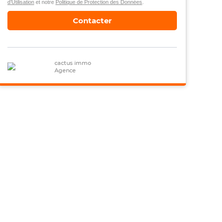
d’Utilisation
et notre
Politique de Protection des Données
.
Contacter
cactus immo
Agence