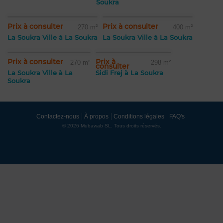
Soukra
Prix à consulter
Prix à consulter
270 m²
400 m²
La Soukra Ville à La Soukra
La Soukra Ville à La Soukra
Prix à consulter
Prix à
270 m²
298 m²
consulter
La Soukra Ville à La
Sidi Frej à La Soukra
Soukra
Contactez-nous
À propos
Conditions légales
FAQ's
© 2026 Mubawab SL. Tous droits réservés.