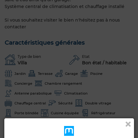
Système central de climatisation et chauffage installé
Si vous souhaitez visiter le bien n'hésitez pas à nous
contacter
Caractéristiques générales
Type de bien
Etat
Villa
Bon état / habitable
Jardin
Terrasse
Garage
Piscine
Concierge
Chambre rangement
Antenne parabolique
Climatisation
Chauffage central
Sécurité
Double vitrage
Porte blindée
Cuisine équipée
Réfrigérateur
Four
Micro-ondes