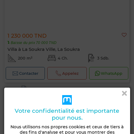
1 230 000 TND
Baisse du prix 70 000 TND
Villa à La Soukra Ville, La Soukra
200 m²
4 Ch.
3 Sdb.
Contacter
Appelez
WhatsApp
Votre confidentialité est importante
pour nous.
Nous utilisons nos propres cookies et ceux de tiers à
des fins d'analyse et pour vous montrer des