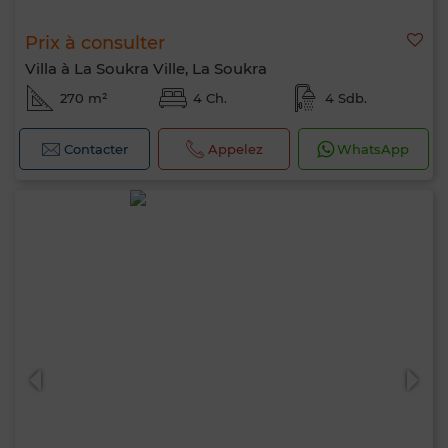
Prix à consulter
Villa à La Soukra Ville, La Soukra
270 m²
4 Ch.
4 Sdb.
Contacter
Appelez
WhatsApp
Bonjour, je suis MIA. Quel critère souhaitez-
vous appliquer maintenant ?