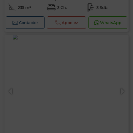
235 m²
3 Ch.
3 Sdb.
Contacter
Appelez
WhatsApp