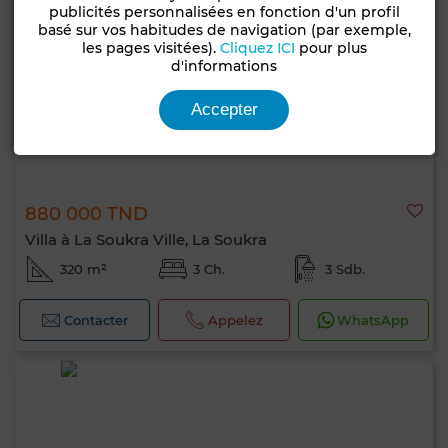
publicités personnalisées en fonction d'un profil
basé sur vos habitudes de navigation (par exemple,
les pages visitées).
Cliquez ICI
pour plus
d'informations
Accepter
880 000 TND
Villa à La Soukra Ville, La Soukra
320 m²
3 Ch.
3 Sdb.
Contacter
Appelez
WhatsApp