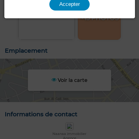
Accepter
+13 PHOTOS
Emplacement
Voir la carte
Informations de contact
Naanaa immobilier
Agence