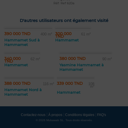
Réf: Ref 620a
D'autres utilisateurs ont également visité
390 000 TND
300 000
400 m²
61 m²
TND
Hammamet Sud à
Hammamet
Hammamet
340 000
380 000 TND
62 m²
90 m²
TND
Hammamet
Yasmine Hammamet à
Hammamet
388 000 TND
339 000 TND
116 m²
108
m²
Hammamet Nord à
Hammamet
Hammamet
Contactez-nous
À propos
Conditions légales
FAQ's
© 2026 Mubawab SL. Tous droits réservés.