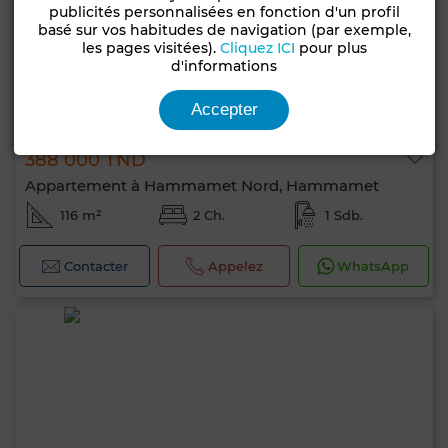
publicités personnalisées en fonction d'un profil
basé sur vos habitudes de navigation (par exemple,
les pages visitées).
Cliquez ICI
pour plus
d'informations
Accepter
388 000 TND
Appartement à Hammamet Nord, Hammamet
116 m²
2 Ch.
1 Sdb.
Contacter
Appelez
WhatsApp