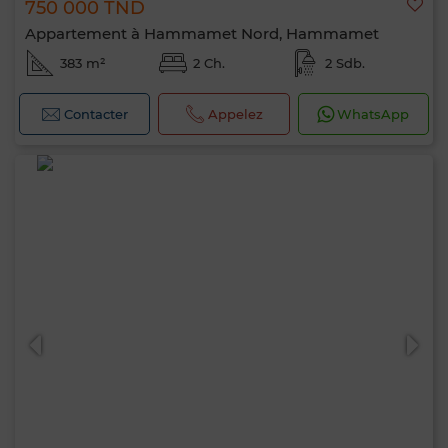
750 000 TND
Appartement à Hammamet Nord, Hammamet
383 m²
2 Ch.
2 Sdb.
Contacter
Appelez
WhatsApp
Bonjour, je suis MIA. Quel critère souhaitez-
vous appliquer maintenant ?