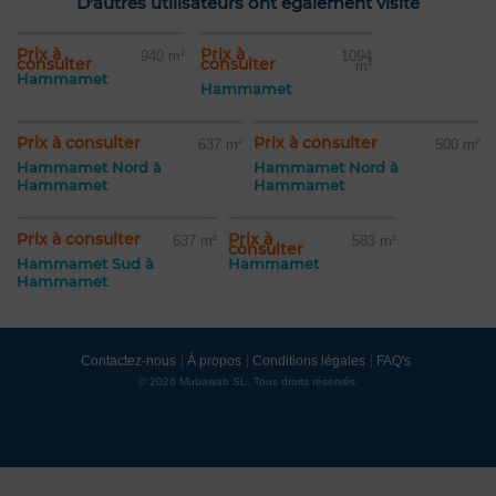
D'autres utilisateurs ont également visité
Prix à
Prix à
940 m²
1094
consulter
consulter
m²
Hammamet
Hammamet
Prix à consulter
Prix à consulter
637 m²
500 m²
Hammamet Nord à
Hammamet Nord à
Hammamet
Hammamet
Prix à consulter
Prix à
637 m²
583 m²
consulter
Hammamet Sud à
Hammamet
Hammamet
Contactez-nous
À propos
Conditions légales
FAQ's
© 2026 Mubawab SL. Tous droits réservés.