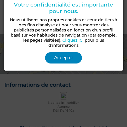
Votre confidentialité est importante
Livraison
Statut du terrain
pour nous.
Titré
Loti
Nous utilisons nos propres cookies et ceux de tiers à
des fins d'analyse et pour vous montrer des
Emplacement
publicités personnalisées en fonction d'un profil
basé sur vos habitudes de navigation (par exemple,
les pages visitées).
Cliquez ICI
pour plus
d'informations
Voir la carte
Accepter
Informations de contact
Naanaa immobilier
Agence
Réf: Ref 640a