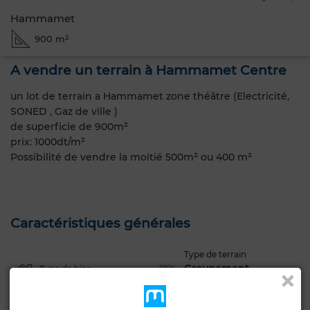
Hammamet
900 m²
A vendre un terrain à Hammamet Centre
un lot de terrain a Hammamet zone théâtre (Electricité,
SONED , Gaz de ville )
de superficie de 900m²
prix: 1000dt/m²
Possibilité de vendre la moitié 500m² ou 400 m²
Caractéristiques générales
Type de terrain
Groupement
Type de bien
Terrain
d'habitation, Lots de
villa