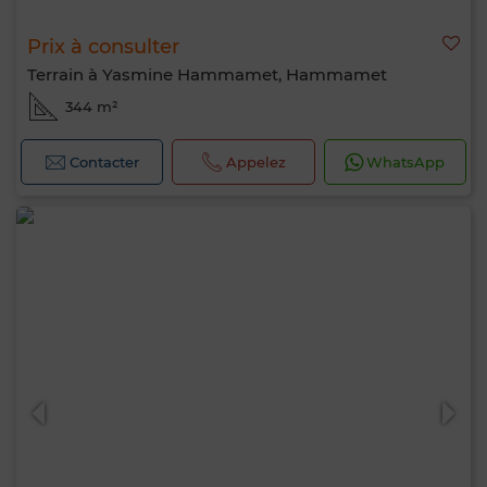
Prix à consulter
Terrain à Yasmine Hammamet, Hammamet
344 m²
Contacter
Appelez
WhatsApp
Bonjour, je suis MIA. Quel critère souhaitez-
vous appliquer maintenant ?