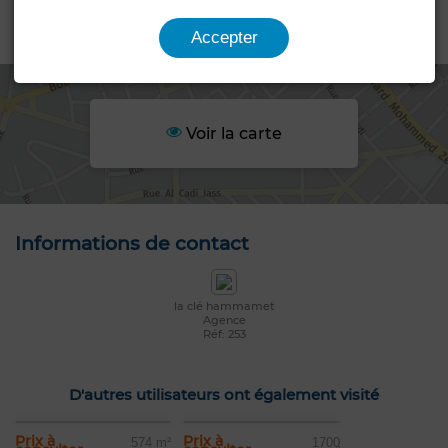
Emplacement
Accepter
Voir la carte
Informations de contact
la clé hammamet
Agence
Réf: 253
D'autres utilisateurs ont également visité
Prix à
Prix à
574 m²
1700