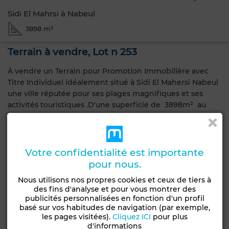
Sidi El Mahrsi à Nabeul
3898 m²
Terrain à vendre, Lot n 253
À vendre un Terrain pour Promotion Immobilière avec
Titre Individuel idéalement situé à Sidi El Mahersi Nabeul
une ville réputée pour ses plages magnifiques et ses
activités touristiques .D'une superficie de 3898m² au
prix de 1200 DT par mètre carré. C'est une opportunité
exceptionnelle pour les promoteurs immobiliers dans un
quartier en pleine croissance proche de toutes les
commodités. Ne manquez pas cette occasion d'investir
Votre confidentialité est importante
dans un marché en expansion à Sidi El Mahersi.
pour nous.
Nous utilisons nos propres cookies et ceux de tiers à
Caractéristiques générales
des fins d'analyse et pour vous montrer des
publicités personnalisées en fonction d'un profil
basé sur vos habitudes de navigation (par exemple,
Type de bien
les pages visitées).
Cliquez ICI
pour plus
Terrain
d'informations