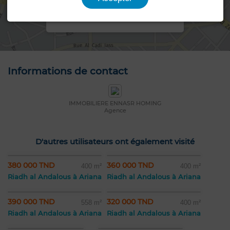
Voir la carte
Informations de contact
IMMOBILIERE ENNASR HOMING
Agence
D'autres utilisateurs ont également visité
380 000 TND
360 000 TND
400 m²
400 m²
Riadh al Andalous à Ariana
Riadh al Andalous à Ariana
390 000 TND
320 000 TND
558 m²
400 m²
Riadh al Andalous à Ariana
Riadh al Andalous à Ariana