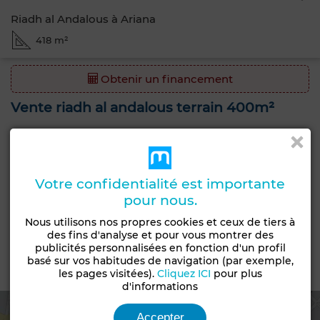
Riadh al Andalous à Ariana
418 m²
Obtenir un financement
Vente riadh al andalous terrain 400m²
ennasr homing met en vente un terrain dans un quartier
residentiel a riad al andalous
Votre confidentialité est importante
Caractéristiques générales
pour nous.
Type de bien
Type de terrain
Nous utilisons nos propres cookies et ceux de tiers à
Terrain
Lots de villa
des fins d'analyse et pour vous montrer des
publicités personnalisées en fonction d'un profil
basé sur vos habitudes de navigation (par exemple,
Emplacement
les pages visitées).
Cliquez ICI
pour plus
d'informations
Accepter