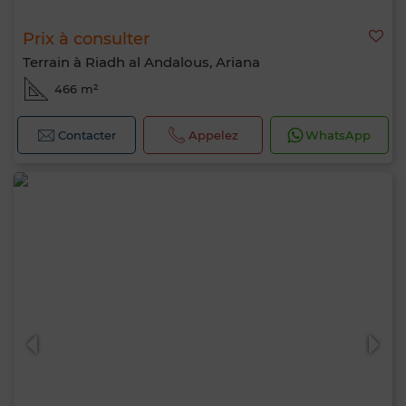
Prix à consulter
Terrain à Riadh al Andalous, Ariana
466 m²
Contacter
Appelez
WhatsApp
Bonjour, je suis MIA. Quel critère souhaitez-
vous appliquer maintenant ?