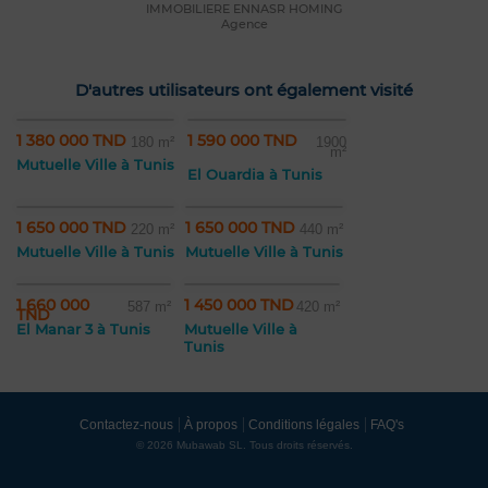
IMMOBILIERE ENNASR HOMING
Agence
D'autres utilisateurs ont également visité
1 380 000 TND
1 590 000 TND
180 m²
1900
m²
Mutuelle Ville à Tunis
El Ouardia à Tunis
1 650 000 TND
1 650 000 TND
220 m²
440 m²
Mutuelle Ville à Tunis
Mutuelle Ville à Tunis
1 660 000
1 450 000 TND
587 m²
420 m²
TND
El Manar 3 à Tunis
Mutuelle Ville à
Tunis
Contactez-nous
À propos
Conditions légales
FAQ's
© 2026 Mubawab SL. Tous droits réservés.