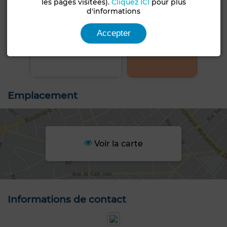
les pages visitées).
Cliquez ICI
pour plus
d'informations
Accepter
+2 PHOTOS
Emplacement
Voir la carte
Informations de contact