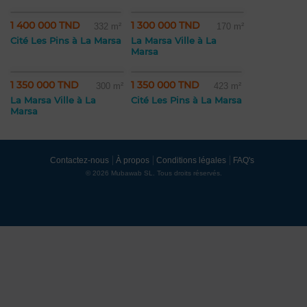
1 400 000 TND
1 300 000 TND
332 m²
170 m²
Cité Les Pins à La Marsa
La Marsa Ville à La
Marsa
1 350 000 TND
1 350 000 TND
300 m²
423 m²
La Marsa Ville à La
Cité Les Pins à La Marsa
Marsa
Contactez-nous
À propos
Conditions légales
FAQ's
© 2026 Mubawab SL. Tous droits réservés.