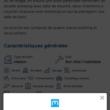
Au 1er étage, on trouve une suite parentale contenant un
double dressing avec salle de douche, deux chambres à
coucher chacune avec dressings et qui se partagent une
salle de bain.
Le sous-sol est composé de quatre places parking et
deux celliers.
Caractéristiques générales
Type de bien
Etat
Maison
Bon état / habitable
Jardin
Terrasse
Garage
Concierge
Entre-seul
Climatisation
Chauffage central
Sécurité
Double vitrage
Porte blindée
Cuisine équipée
Four
Voir plus de photos