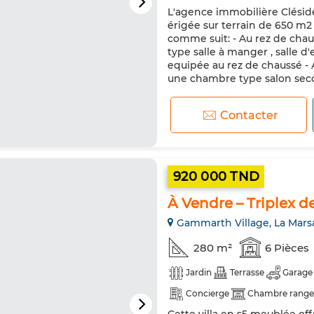
L'agence immobilière Clésid
Porte blindée
Cuisine équi
érigée sur terrain de 650 m2
comme suit: - Au rez de chau
type salle à manger , salle d
equipée au rez de chaussé - A
une chambre type salon second
Contacter
920 000 TND
À Vendre – Triplex d
Gammarth Village, La Mars
280 m²
6 Pièces
Jardin
Terrasse
Garage
Concierge
Chambre rang