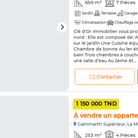
650 m²
7 Pièces
Jardin
Terrasse
Garage
Climatisation
Chauffage ce
Clé d'Or Immobilier vous pro
Cuisine équipée
nord : Elle est composé de: 
sur le jardin Une Cuisine éq
Chambre de bonne Au 1er éta
bain Trois chambres à couche
une salle d’eau Au 2eme ét...
Contacter
1 150 000 TND
À vendre un appart
Gammarth Supérieur, La M
253 m²
4 Pièces