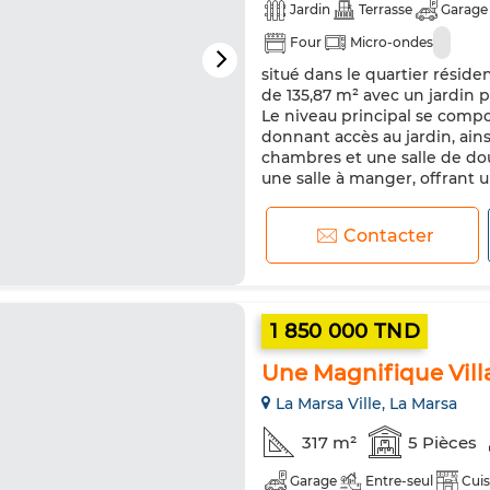
Jardin
Terrasse
Garage
Four
Micro-ondes
situé dans le quartier réside
de 135,87 m² avec un jardin p
Le niveau principal se compo
donnant accès au jardin, ain
chambres et une salle de dou
une salle à manger, offrant 
Contacter
1 850 000 TND
Une Magnifique Vill
La Marsa Ville, La Marsa
317 m²
5 Pièces
Garage
Entre-seul
Cuis