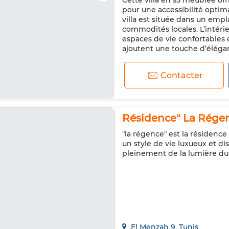
Cette villa en s5 meublée of
Climatisation
Chauffage ce
pour une accessibilité optima
Cuisine équipée
Réfrigéra
villa est située dans un empl
commodités locales. L’intéri
espaces de vie confortables 
ajoutent une touche d’élégan
Contacter
Résidence" La Régen
"la régence" est la résidence
un style de vie luxueux et d
pleinement de la lumière du
El Menzah 9, Tunis