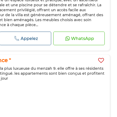
fre un espace luxueux et pratique, avec un ascenseur
ntral
Sécurité
Double vitrage
Porte blindée
le et une piscine pour se détendre et se rafraîchir. La
teur
Four
acement privilégié, offrant un accès facile aux
eur de la villa est généreusement aménagé, offrant des
et bien aménagés. Les meubles choisis avec soin
ce à chaque pièce...
Appelez
WhatsApp
ce "
 la plus luxueuse du menzah 9. elle offre à ses résidents
istingué. les appartements sont bien conçus et profitent
 jour