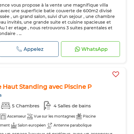
ence vous propose à la vente une magnifique villa
pée
Réfrigérateur
Four
Micro-ondes
 avec une superficie batie couverte de 600m2 divisé
ssée , un grand salon, suivi d'un sejour , une chambre
'eau invités, une grande suite et cuisine spacieuse et
u 1 er etage , nous retrouvons 3 suites parentales et
aire . ...
Appelez
WhatsApp
e Haut Standing avec Piscine P
a
5 Chambres
4 Salles de bains
Ascenseur
Vue sur les montagnes
Piscine
ement
Salon européen
Antenne parabolique