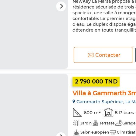
NewKey La Marsa propose à l
résidence sécurisée de trois
spacieux, une salle à manger 
confortable. Le premier étag
d'eau. Le duplex dispose éga
détendre en toute tranquillité.
Contacter
2 790 000 TND
Villa à Gammarth 3m
Gammarth Supérieur, La M
600 m²
8 Pièces
Jardin
Terrasse
Garage
Salon européen
Climatisat