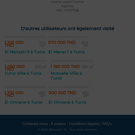
Home sweet home
Agence
Réf: OF87746
D'autres utilisateurs ont également visité
1 100 000
970 000 TND
375
613
TND
m²
m²
El Menzah 9 à Tunis
El Manar 1 à Tunis
1 050 000
1 190 000 TND
420 m²
300 m²
TND
Tunis Ville à Tunis
Mutuelle Ville à
Tunis
1 100 000
900 000 TND
450
400
TND
m²
m²
El Omrane à Tunis
El Omrane à Tunis
Contactez-nous
À propos
Conditions légales
FAQ's
© 2026 Mubawab SL. Tous droits réservés.