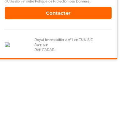
d’Utilisation
et notre
Politique de Protection des Données
.
Contacter
Royal Immobilière n°1 en TUNISIE
Agence
Réf: FARABI