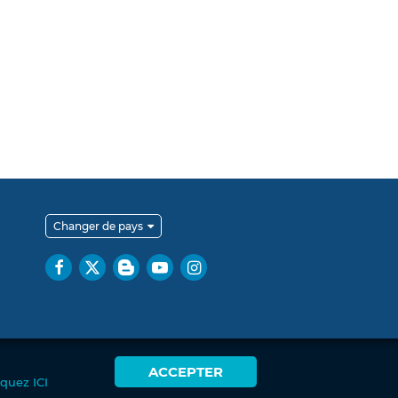
Changer de pays
ACCEPTER
iquez ICI