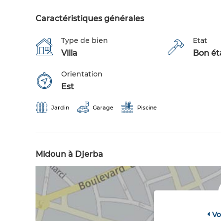
Caractéristiques générales
Type de bien
Etat
Villa
Bon éta
Orientation
Est
Jardin
Garage
Piscine
Midoun à Djerba
Vo