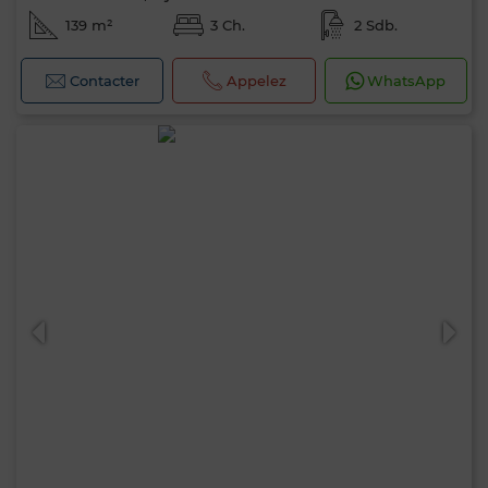
139 m²
3 Ch.
2 Sdb.
Contacter
Appelez
WhatsApp