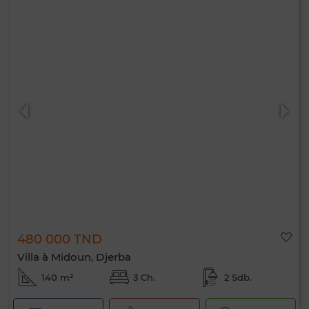
480 000 TND
Villa à Midoun, Djerba
140 m²
3 Ch.
2 Sdb.