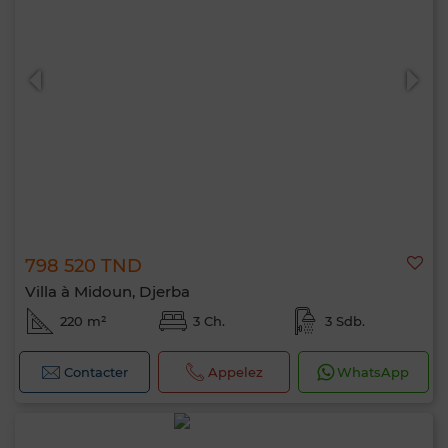
798 520 TND
Villa à Midoun, Djerba
220 m²
3 Ch.
3 Sdb.
Contacter
Appelez
WhatsApp