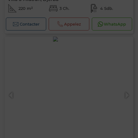
220 m²
3 Ch.
4 Sdb.
Contacter
Appelez
WhatsApp