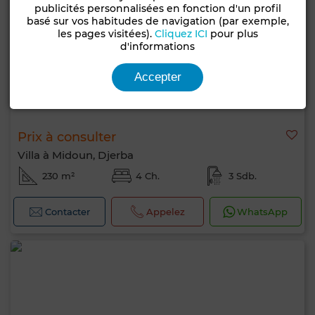
publicités personnalisées en fonction d'un profil
basé sur vos habitudes de navigation (par exemple,
les pages visitées).
Cliquez ICI
pour plus
d'informations
Accepter
Prix à consulter
Villa à Midoun, Djerba
230 m²
4 Ch.
3 Sdb.
Contacter
Appelez
WhatsApp