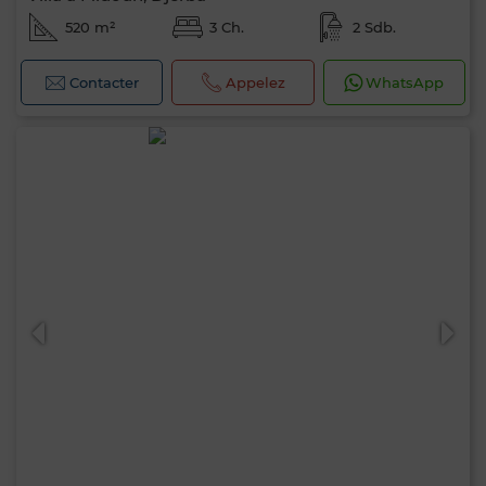
520 m²
3 Ch.
2 Sdb.
Contacter
Appelez
WhatsApp