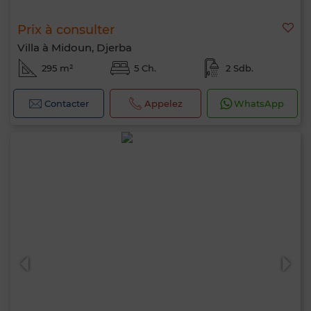
Prix à consulter
Villa à Midoun, Djerba
295 m²
5 Ch.
2 Sdb.
Contacter
Appelez
WhatsApp
Bonjour, je suis MIA. Quel critère souhaitez-
vous appliquer maintenant ?