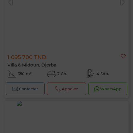
1 095 700 TND
Villa à Midoun, Djerba
350 m²
7 Ch.
4 Sdb.
Contacter
Appelez
WhatsApp