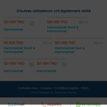
D'autres utilisateurs ont également visité
153 000 TND
125 000 TND
170
400 m²
m²
Hammamet Nord à
Hammamet
Hammamet
151 500 TND
150 000 TND
202 m²
500 m²
Hammamet Nord à
Hammamet Sud à
Hammamet
Hammamet
120 000 TND
157 000 TND
464
157
m²
m²
Hammamet
Hammamet
Contactez-nous
À propos
Conditions légales
FAQ's
© 2026 Mubawab SL. Tous droits réservés.
Email
Appelez
WhatsApp