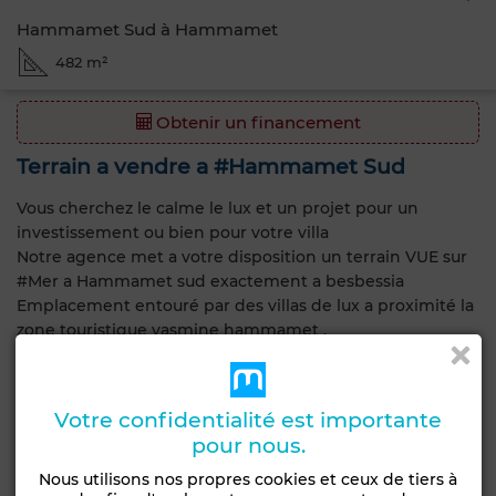
Hammamet Sud à Hammamet
482 m²
Obtenir un financement
Terrain a vendre a #Hammamet Sud
Vous cherchez le calme le lux et un projet pour un
investissement ou bien pour votre villa
Notre agence met a votre disposition un terrain VUE sur
#Mer a Hammamet sud exactement a besbessia
Emplacement entouré par des villas de lux a proximité la
zone touristique yasmine hammamet .
Caractéristiques générales
Votre confidentialité est importante
Type de bien
Type de terrain
pour nous.
Terrain
Lots de villa
Nous utilisons nos propres cookies et ceux de tiers à