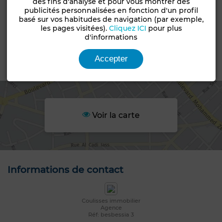
des fins d'analyse et pour vous montrer des
Constructibilité
Livraison
publicités personnalisées en fonction d'un profil
R+3
Titré
basé sur vos habitudes de navigation (par exemple,
les pages visitées).
Cliquez ICI
pour plus
Statut du terrain
d'informations
Loti
Accepter
Emplacement
Voir la carte
Informations de contact
Coulisses immobilier
Agence
Réf: besbessia 3