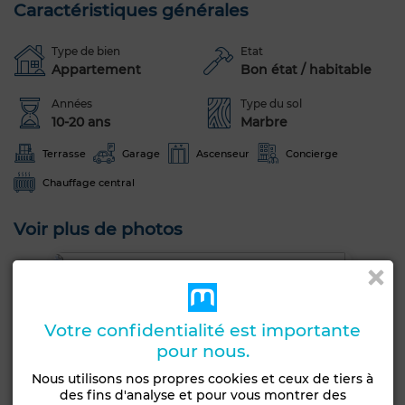
Caractéristiques générales
Type de bien
Etat
Appartement
Bon état / habitable
Années
Type du sol
10-20 ans
Marbre
Terrasse
Garage
Ascenseur
Concierge
Chauffage central
Voir plus de photos
Votre confidentialité est importante
pour nous.
Nous utilisons nos propres cookies et ceux de tiers à
des fins d'analyse et pour vous montrer des