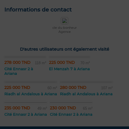
Informations de contact
cle du bonheur
Agence
D'autres utilisateurs ont également visité
278 000 TND
225 000 TND
118 m²
70 m²
Cité Ennasr 2 à
El Menzah 7 à Ariana
Ariana
225 000 TND
280 000 TND
60 m²
107 m²
Riadh al Andalous à Ariana
Riadh al Andalous à Ariana
235 000 TND
230 000 TND
49 m²
65 m²
Cité Ennasr 2 à Ariana
Cité Ennasr 2 à Ariana