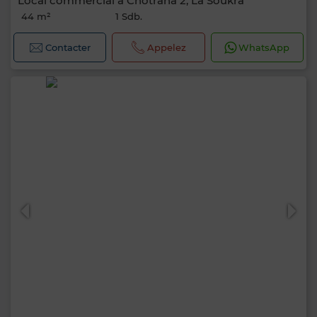
Local commercial à Chotrana 2, La Soukra
44 m²
1 Sdb.
Contacter
Appelez
WhatsApp