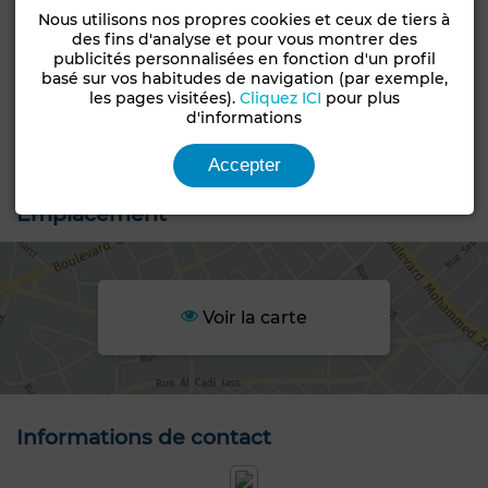
Nous utilisons nos propres cookies et ceux de tiers à
• Prix : 452.000 TND
des fins d'analyse et pour vous montrer des
publicités personnalisées en fonction d'un profil
basé sur vos habitudes de navigation (par exemple,
Caractéristiques générales
les pages visitées).
Cliquez ICI
pour plus
d'informations
Type de bien
Terrain
Accepter
Emplacement
Voir la carte
Informations de contact