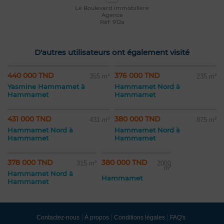
Le Boulevard immobilière
Agence
Réf: 912a
D'autres utilisateurs ont également visité
440 000 TND
376 000 TND
355 m²
235 m²
Yasmine Hammamet à
Hammamet Nord à
Hammamet
Hammamet
431 000 TND
380 000 TND
431 m²
875 m²
Hammamet Nord à
Hammamet Nord à
Hammamet
Hammamet
378 000 TND
380 000 TND
315 m²
2000
m²
Hammamet Nord à
Hammamet
Hammamet
Contactez-nous
À propos
Conditions légales
FAQ's