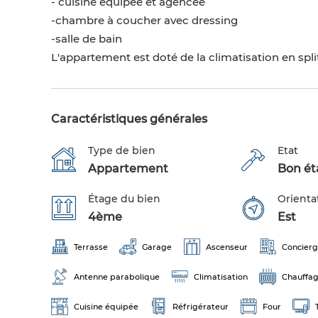
- cuisine équipée et agencée
-chambre à coucher avec dressing
-salle de bain
L'appartement est doté de la climatisation en spli
Caractéristiques générales
Type de bien
Etat
Appartement
Bon éta
Étage du bien
Orienta
4ème
Est
Terrasse
Garage
Ascenseur
Concier
Antenne parabolique
Climatisation
Chauffag
Cuisine équipée
Réfrigérateur
Four