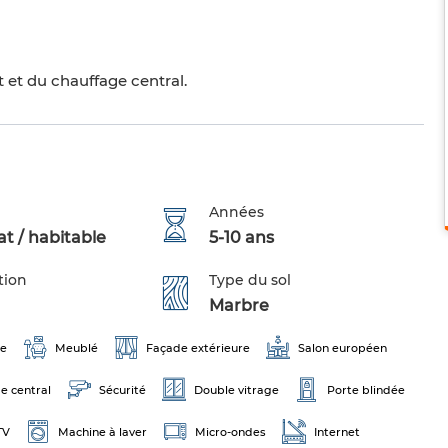
t et du chauffage central.
Années
t / habitable
5-10 ans
tion
Type du sol
Marbre
ge
Meublé
Façade extérieure
Salon européen
e central
Sécurité
Double vitrage
Porte blindée
TV
Machine à laver
Micro-ondes
Internet