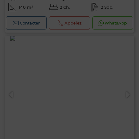
140 m²
2 Ch.
2 Sdb.
Contacter
Appelez
WhatsApp