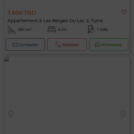
3 600 TND
Appartement à Les Berges Du Lac 2, Tunis
180 m²
4 Ch.
1 Sdb.
Contacter
Appelez
WhatsApp
Bonjour, je suis MIA. Quel critère souhaitez-
vous appliquer maintenant ?