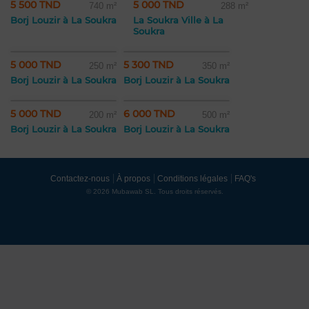
5 500 TND
5 000 TND
740 m²
288 m²
Borj Louzir à La Soukra
La Soukra Ville à La
Soukra
5 000 TND
5 300 TND
250 m²
350 m²
Borj Louzir à La Soukra
Borj Louzir à La Soukra
5 000 TND
6 000 TND
200 m²
500 m²
Borj Louzir à La Soukra
Borj Louzir à La Soukra
Contactez-nous
À propos
Conditions légales
FAQ's
© 2026 Mubawab SL. Tous droits réservés.