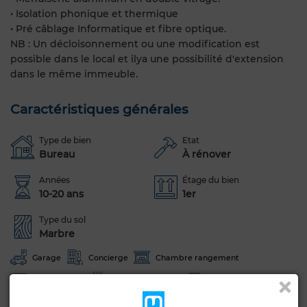
• Isolation phonique et thermique
• Pré câblage Informatique et fibre optique.
NB : Un décloisonnement ou une modification est
possible dans le local et ilya une possibilité d'extension
dans le même immeuble.
Caractéristiques générales
Type de bien
Etat
Bureau
À rénover
Années
Étage du bien
10-20 ans
1er
Type du sol
Marbre
Garage
Concierge
Chambre rangement
Climatisation
Chauffage central
Sécurité
Double vitrage
Internet