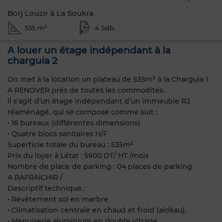
Borj Louzir à La Soukra
535 m²
4 Sdb.
A louer un étage indépendant à la
charguia 2
On met à la location un plateau de 535m² à la Charguia 1
A RENOVER prés de toutes les commodités.
il s’agit d’un étage indépendant d’un immeuble R2
réaménagé, qui se compose comme suit :
• 16 bureaux (différentes dimensions)
• Quatre blocs sanitaires H/F
Superficie totale du bureau : 535m²
Prix du loyer à Létat : 5900 DT/ HT /mois
Nombre de place de parking : 04 places de parking
A RAFRAICHIR /
Descriptif technique :
• Revêtement sol en marbre
• Climatisation centrale en chaud et froid (air/eau).
• Menuiserie aluminium en double vitrage.