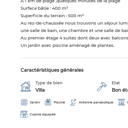
A 1 km de plage ,quelques minutes de la plage
Surface bâtie : 400 m²
Superficie du terrain : 500 m²
Au rez-de-chaussée nous trouvons un séjour lumin
une salle de bain, une chambre et une salle de bai
Au premier étage 4 suites dont deux avec balcons
Un jardin avec piscine aménagé de plantes.
Caractéristiques générales
Type de bien
Etat
Villa
Bon éta
Jardin
Piscine
Antenne parabolique
Cuisine équipée