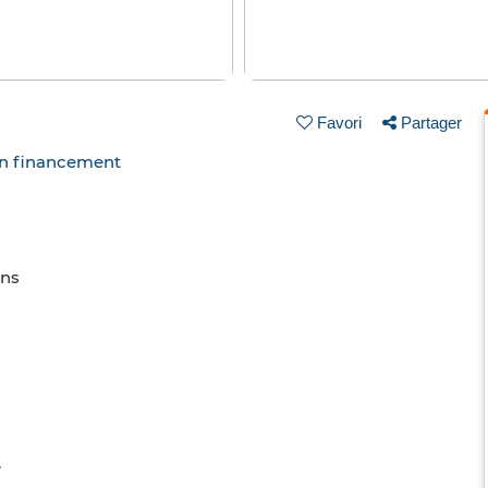
Favori
Partager
un financement
ins
.