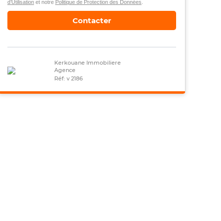
d’Utilisation
et notre
Politique de Protection des Données
.
Contacter
Kerkouane Immobiliere
Agence
Réf: v 2186