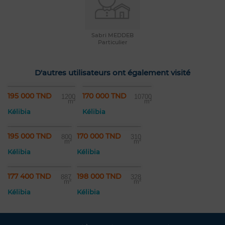
Sabri MEDDEB
Particulier
D'autres utilisateurs ont également visité
195 000 TND
170 000 TND
1200
10700
m²
m²
Kélibia
Kélibia
195 000 TND
170 000 TND
800
310
m²
m²
Kélibia
Kélibia
177 400 TND
198 000 TND
887
328
m²
m²
Kélibia
Kélibia